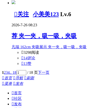

关注
小美美123
Lv.6
2026-7-26 08:23
荐
夹一夹，吸一吸，夹吸
凡瑞 162cm 夹吸展示 夹一夹，吸一吸，夹吸

3298阅读

14评论

13
赞
1
2
3
4
.. 18
/ 18 页
下一页

首页

导航

刷新

菜单

发布

首页

社区

发布