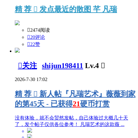
精
荐

发点最近的散图 芊 凡瑞

2474阅读

20评论

22
赞

关注
shijun198411
Lv.4

2026-7-30 17:02
精
荐

新人帖
『凡瑞艺术』薇薇到家
的第45天 - 已获得
21
硬币打赏
没有体验，就不会贸然发帖，自己体验过大概几十天
了，发个帖子仅供各位参考！ 凡瑞艺术的这款薇 ...