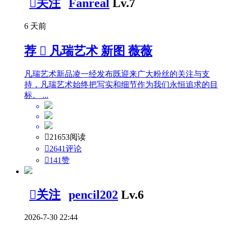

关注
Fanreal
Lv.7
6 天前
荐

凡瑞艺术 新图 薇薇
凡瑞艺术新品凌一经发布既迎来广大粉丝的关注与支
持，凡瑞艺术始终把写实和细节作为我们永恒追求的目
标。 ...

21653阅读

2641评论

141
赞

关注
pencil202
Lv.6
2026-7-30 22:44