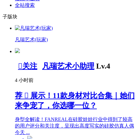
全站搜索
子版块
凡瑞艺术(玩家)

关注
凡瑞艺术小助理
Lv.4
4 小时前
荐

展示！11款身材对比合集｜她们
来争宠了，你选哪一位？
身型全解读！FANREAL在硅胶娃娃行业中得到了较高
的用户评分和关注度，呈现出高度写实的硅胶仿真人偶
今天 ...