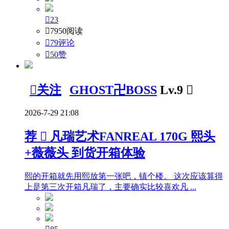

23

7950阅读

79评论

50
赞

关注
GHOST卍BOSS
Lv.9

2026-7-29 21:08
荐

凡瑞艺术FANREAL 170G 熙头
+薇薇头 到货开箱体验
熙的开箱就先用熙放第一张吧，镇个楼。 这次应该算得
上是第三次开箱凡瑞了，主要确实比较喜欢凡 ...