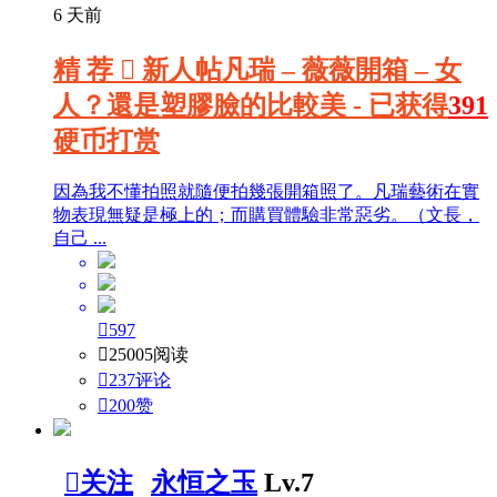
6 天前
精
荐

新人帖
凡瑞 – 薇薇開箱 – 女
人？還是塑膠臉的比較美 - 已获得
391
硬币打赏
因為我不懂拍照就隨便拍幾張開箱照了。凡瑞藝術在實
物表現無疑是極上的；而購買體驗非常惡劣。（文長，
自己 ...

597

25005阅读

237评论

200
赞

关注
永恒之玉
Lv.7