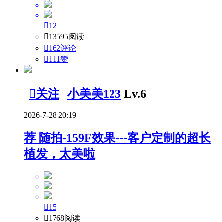

12

13595阅读

162评论

111
赞

关注
小美美123
Lv.6
2026-7-28 20:19
荐
随拍-159F效果---客户定制的超长
植发，太美啦

15

1768阅读