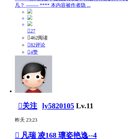
凡？ -------- **** 本内容被作者隐 ...

27

462阅读

82评论

4
赞

关注
ly5820105
Lv.11
昨天 23:23

凡瑞 凌168 瓌姿艳逸--4