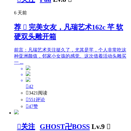
6 天前
荐

完美女友，凡瑞艺术162c 芊 软
硬双头雕开箱
前言：凡瑞艺术关注挺久了，尤其是芊，个人非常吃这
种亚洲颜值，邻家小女孩的感觉。这次借着活动头雕买
一 ...

42

3421阅读

551评论

47
赞

关注
GHOST卍BOSS
Lv.9
