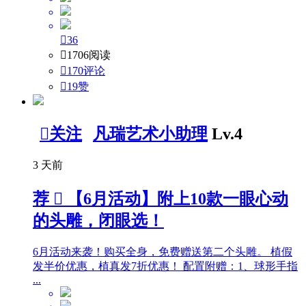

36

1706阅读

170评论

19
赞

关注
凡瑞艺术小助理
Lv.4
3 天前
荐

【6月活动】附上10款一眼心动
的头雕，闭眼选！
6月活动来袭！购买全身，免费赠送第二个头雕。 植假
发半价优惠，植真发7折优惠！ 配置附赠：1、球形手指
...