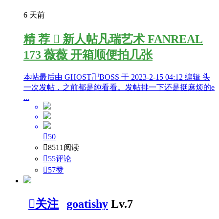
6 天前
精
荐

新人帖
凡瑞艺术 FANREAL
173 薇薇 开箱顺便拍几张
本帖最后由 GHOST卍BOSS 于 2023-2-15 04:12 编辑 头
一次发帖，之前都是纯看看。发帖排一下还是挺麻烦的e
...

50

8511阅读

55评论

57
赞

关注
goatishy
Lv.7