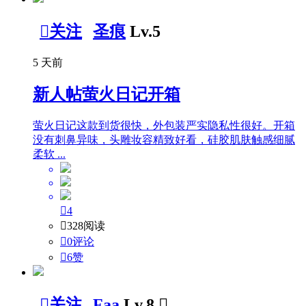

关注
圣痕
Lv.5
5 天前
新人帖
萤火日记开箱
萤火日记这款到货很快，外包装严实隐私性很好。开箱
没有刺鼻异味，头雕妆容精致好看，硅胶肌肤触感细腻
柔软 ...

4

328阅读

0评论

6
赞

关注
Faa
Lv.8
