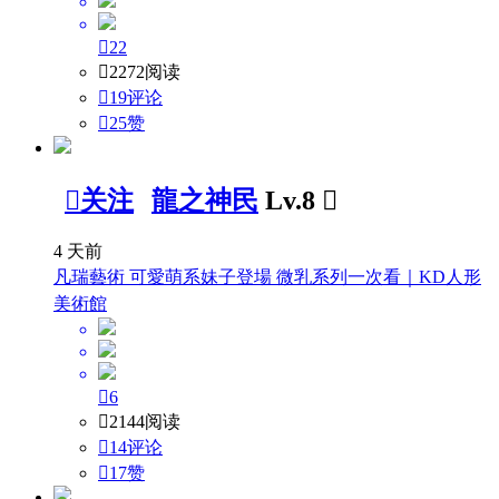

22

2272阅读

19评论

25
赞

关注
龍之神民
Lv.8

4 天前
凡瑞藝術 可愛萌系妹子登場 微乳系列一次看｜KD人形
美術館

6

2144阅读

14评论

17
赞