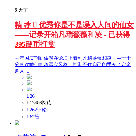
6 天前
精
荐

优秀
你是不是误入人间的仙女
——记录开箱凡瑞薇薇和凌 - 已获得
395
硬币打赏
去年国庆期间偶然在论坛上看到凡瑞薇薇和凌，由于十
分喜欢她们的超写实风格，控制不住自己的手交了定金
购入 ...

26

13486阅读

262评论

67
赞