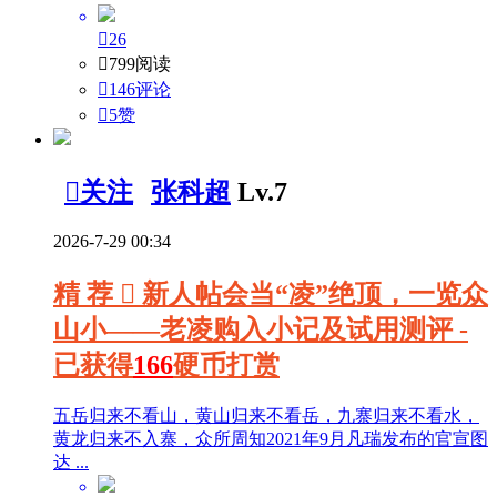

26

799阅读

146评论

5
赞

关注
张科超
Lv.7
2026-7-29 00:34
精
荐

新人帖
会当“凌”绝顶，一览众
山小——老凌购入小记及试用测评 -
已获得
166
硬币打赏
五岳归来不看山，黄山归来不看岳，九寨归来不看水，
黄龙归来不入寨，众所周知2021年9月凡瑞发布的官宣图
达 ...