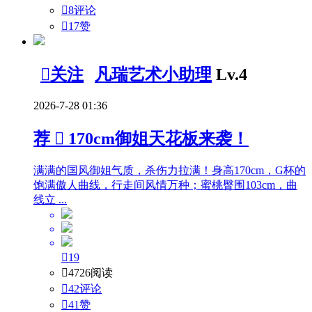

8评论

17
赞

关注
凡瑞艺术小助理
Lv.4
2026-7-28 01:36
荐

170cm御姐天花板来袭！
满满的国风御姐气质，杀伤力拉满！身高170cm，G杯的
饱满傲人曲线，行走间风情万种；蜜桃臀围103cm，曲
线立 ...

19

4726阅读

42评论

41
赞