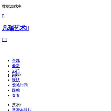
数据加载中

凡瑞艺术



全部
最新
热门
排序:
精华
默认
发帖时间
回贴
查看
搜索:
搜索本版块