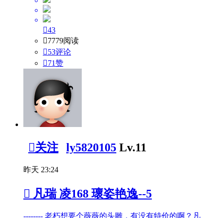

43

7779阅读

53评论

71
赞

关注
ly5820105
Lv.11
昨天 23:24

凡瑞 凌168 瓌姿艳逸--5
-------- 老朽想要个薇薇的头雕，有没有特价的啊？凡