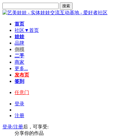
搜索
首页
社区▼
首页
娃娃
品牌
倒模
二手
商家
更多...
发布页
签到
任意门
登录
注册
登录/注册
后，可享受:
分享你的作品