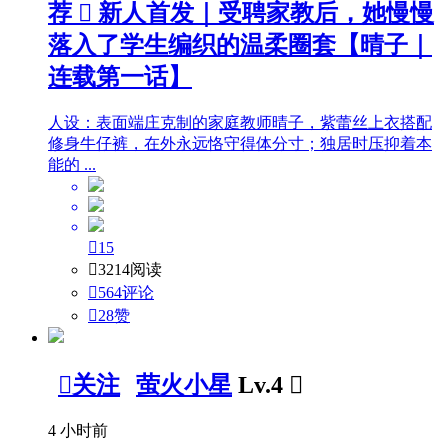
荐

新人首发｜受聘家教后，她慢慢
落入了学生编织的温柔圈套【晴子｜
连载第一话】
人设：表面端庄克制的家庭教师晴子，紫蕾丝上衣搭配
修身牛仔裤，在外永远恪守得体分寸；独居时压抑着本
能的 ...

15

3214阅读

564评论

28
赞

关注
萤火小星
Lv.4

4 小时前