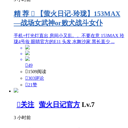
精
荐

【萤火日记-玲珑】153MAX
—战场女武神or败犬战斗女仆
手机+打光灯直出 房间小又乱。。不要在意 153MAX 玲
珑4号妆 眼睛官方的E11 头发 水舞沙家 黑长直少 ...

49

1509阅读

303评论

21
赞

关注
萤火日记官方
Lv.7
3 小时前