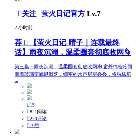

关注
萤火日记官方
Lv.7
2 小时前
荐

【萤火日记-晴子｜连载最终
话】雨夜沉溺，温柔圈套彻底收网🌀
第三集：雨夜沉溺，温柔圈套彻底收网🕸️ 窗外绵密冷雨
顺着玻璃窗蜿蜒滑落，细密的水声层层叠叠，将独栋房
...

15

821阅读

220评论

19
赞