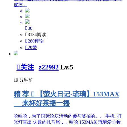
皮纹 ...

30

3184阅读

280评论

29
赞

关注
z22992
Lv.5
19 分钟前
精
荐

【萤火日记-琉璃】153MAX
— 来杯好茶摇一摇
哈哈哈，为了国际论坛活动的参与奖拍的。。 手机+打
光灯直出 失败的扎马尾，，哈哈 153MAX 琉璃爱心妆