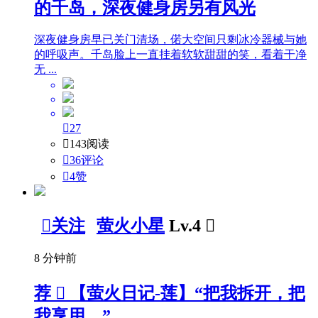
的千岛，深夜健身房另有风光
深夜健身房早已关门清场，偌大空间只剩冰冷器械与她
的呼吸声。千岛脸上一直挂着软软甜甜的笑，看着干净
无 ...

27

143阅读

36评论

4
赞

关注
萤火小星
Lv.4

8 分钟前
荐

【萤火日记-莲】“把我拆开，把
我享用。”