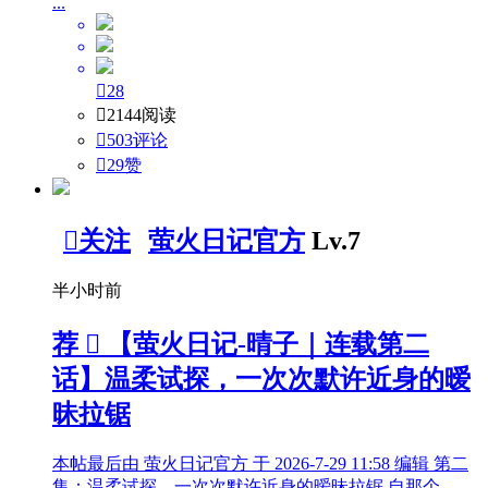
...

28

2144阅读

503评论

29
赞

关注
萤火日记官方
Lv.7
半小时前
荐

【萤火日记-晴子｜连载第二
话】温柔试探，一次次默许近身的暧
昧拉锯
本帖最后由 萤火日记官方 于 2026-7-29 11:58 编辑 第二
集：温柔试探，一次次默许近身的暧昧拉锯 自那个 ...