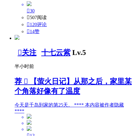

30

507阅读

120评论

14
赞

关注
十七云紫
Lv.5
半小时前
荐

【萤火日记】从那之后，家里某
个角落好像有了温度
今天是千岛到家的第25天。 **** 本内容被作者隐藏
****

12