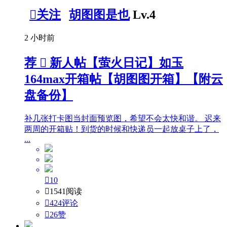

关注
胡图图是也
Lv.4
2 小时前
荐

新人帖
【萤火日记】如玉
164max开箱帖【胡图图开箱】【附云
盘备份】
补几张打卡图当封面预览图，希望不会太快和谐。 迟来
两周的开箱贴！到货的时候和快递员一起放桌子上了，
...

10

1541阅读

424评论

26
赞