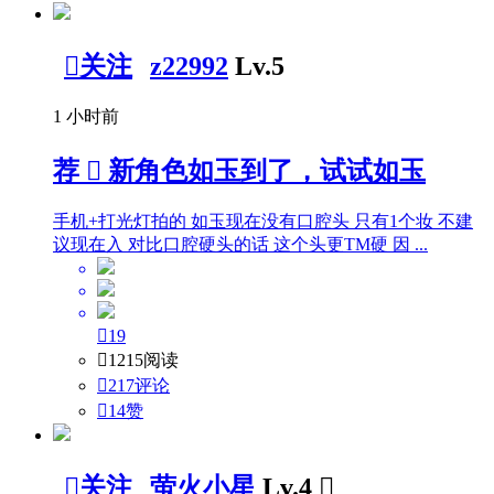

关注
z22992
Lv.5
1 小时前
荐

新角色如玉到了，试试如玉
手机+打光灯拍的 如玉现在没有口腔头 只有1个妆 不建
议现在入 对比口腔硬头的话 这个头更TM硬 因 ...

19

1215阅读

217评论

14
赞

关注
萤火小星
Lv.4
