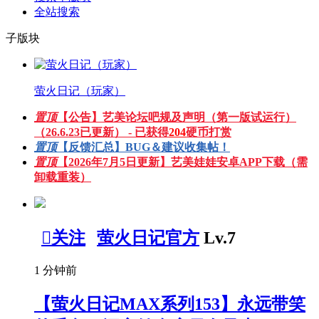
全站搜索
子版块
萤火日记（玩家）
置顶
【公告】艺美论坛吧规及声明（第一版试运行）
（26.6.23已更新） - 已获得
204
硬币打赏
置顶
【反馈汇总】BUG＆建议收集帖！
置顶
【2026年7月5日更新】艺美娃娃安卓APP下载（需
卸载重装）

关注
萤火日记官方
Lv.7
1 分钟前
【萤火日记MAX系列153】永远带笑