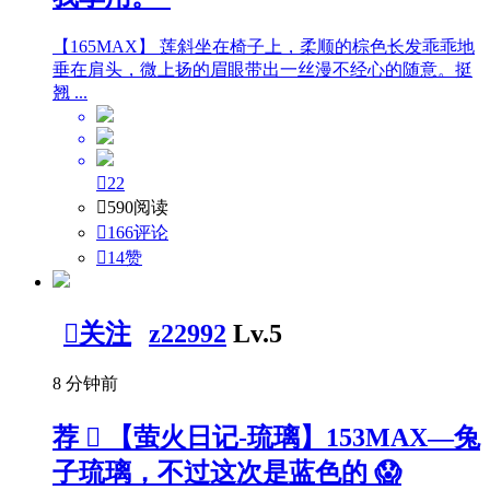
【165MAX】 莲斜坐在椅子上，柔顺的棕色长发乖乖地
垂在肩头，微上扬的眉眼带出一丝漫不经心的随意。挺
翘 ...

22

590阅读

166评论

14
赞

关注
z22992
Lv.5
8 分钟前
荐

【萤火日记-琉璃】153MAX—兔
子琉璃，不过这次是蓝色的 😱