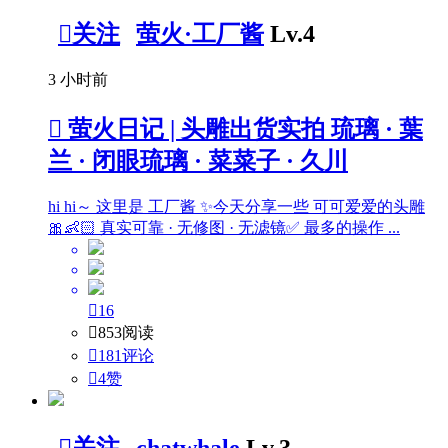

关注
萤火·工厂酱
Lv.4
3 小时前

萤火日记 | 头雕出货实拍 琉璃 · 葉
兰 · 闭眼琉璃 · 菜菜子 · 久川
hi hi～ 这里是 工厂酱 ✨今天分享一些 可可爱爱的头雕
🎀👶🏻 真实可靠 · 无修图 · 无滤镜✅ 最多的操作 ...

16

853阅读

181评论

4
赞