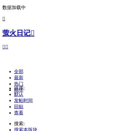
数据加载中

萤火日记



全部
最新
热门
排序:
精华
默认
发帖时间
回贴
查看
搜索:
搜索本版块