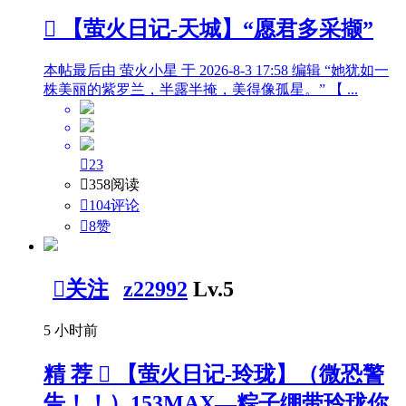

【萤火日记-天城】“愿君多采撷”
本帖最后由 萤火小星 于 2026-8-3 17:58 编辑 “她犹如一
株美丽的紫罗兰，半露半掩，美得像孤星。” 【 ...

23

358阅读

104评论

8
赞

关注
z22992
Lv.5
5 小时前
精
荐

【萤火日记-玲珑】（微恐警
告！！）153MAX—粽子绷带玲珑你