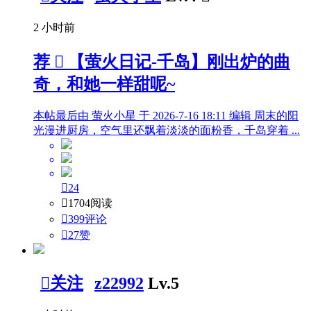
2 小时前
荐

【萤火日记-千岛】刚出炉的曲
奇，和她一样甜呢~
本帖最后由 萤火小星 于 2026-7-16 18:11 编辑 周末的阳
光漫进厨房，空气里还飘着淡淡的面粉香，千岛穿着 ...

24

1704阅读

399评论

27
赞

关注
z22992
Lv.5