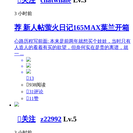

关注
chatwhale
Lv.3
3 小时前
荐
新人帖
萤火日记165MAX葉兰开箱
心路历程写前面: 本来是前两年就想买个娃娃，当时只有
人造人的看着有买的欲望，但奈何实在是贵的离谱，就
一 ...

13

938阅读

31评论

11
赞

关注
z22992
Lv.5
3 小时前