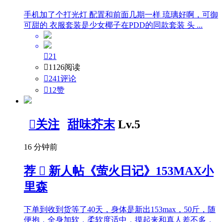
手机加了个打光灯 配置和前面几期一样 琉璃好啊，可御
可甜的 衣服套装是少女椰子在PDD的同款套装 头 ...

21

1126阅读

241评论

12
赞

关注
甜味芥末
Lv.5
16 分钟前
荐

新人帖
《萤火日记》153MAX小
里森
下单到收到货等了40天，身体是新出153max，50斤，随
便抱，全身加软，柔软度适中，摸起来和真人差不多，