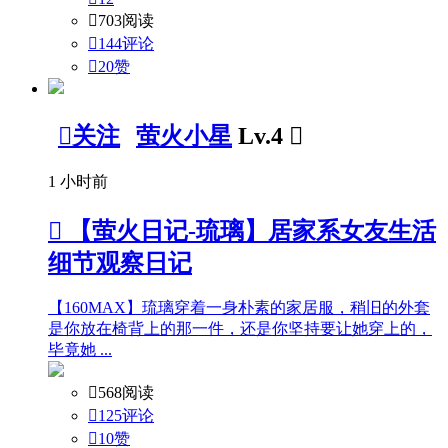

703阅读

144评论

20
赞

关注
萤火小星
Lv.4

1 小时前

【萤火日记-琉璃】居家系女友生活
细节观察日记
【160MAX】琉璃穿着一身朴素的家居服，稍旧的外套
是你放在椅背上的那一件，还是你坚持要让她穿上的，
毕竟她 ...

568阅读

125评论

10
赞