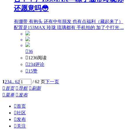
还愿意吗😳
有绷带 有抱头 还有中年脱发 也有点福利（藏起来了）
配置是153MAX 玲珑 琉璃都有 手机拍的 加了个打光 ...

36

1236阅读

234评论

15
赞
1
2
3
4
.. 62
/ 62 页
下一页

首页

导航

刷新

菜单

发布

首页

社区

发布

关注