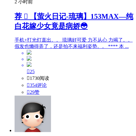
2 小时前
荐

【萤火日记-琉璃】153MAX—纯
白花嫁少女竟是病娇😳
手机+打光灯直出。。 琉璃好可爱 力不从心 力竭了。。
假发也懒得弄了，还是拍不来福利姿势。。 **** 本 ...

25

1730阅读

354评论

29
赞