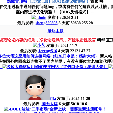
隐藏置顶帖
【反馈汇总】BUG＆建议收集帖！
置顶
热
在使用过程中遇到任何问题bug，或者有任何的建议以及吐槽，
至内部进行优化调整！ 【BUG反馈格式】 ...
admin
发布于:
2024-2-21
最后发表:
sheng320305
3 天前
50638
255
28
版块主题
规范论坛内容的细则，净化论坛风气，严控攻击性发言
精华
置
小艺
发布于:
2021-11-7
最后发表:
Jeremy516
4 天前
22121
47
27
各位大佬这应用如何连接网络（红包口令是：感谢大佬）
新人帖
前是在国外的回来就连接不了国内的网，有没有哪位大老知道代理连
fffa
发布于:
2025-11-20
最后发表:
胸无大痣
6 天前
5018
18
6