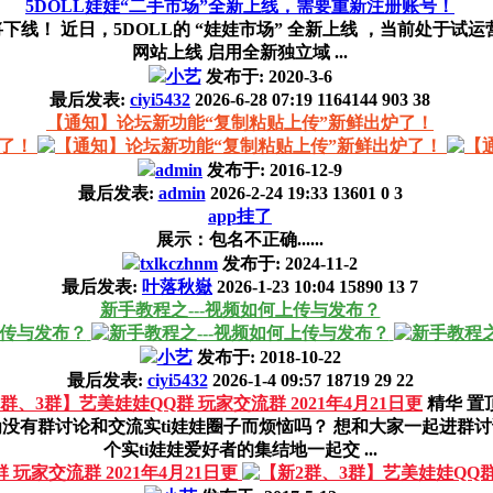
5DOLL娃娃“二手市场”全新上线，需要重新注册账号！
p?id=aljes 即将下线！ 近日，5DOLL的 “娃娃市场” 全新上线 ，
网站上线 启用全新独立域 ...
小艺
发布于:
2020-3-6
最后发表:
ciyi5432
2026-6-28 07:19
1164144
903
38
【通知】论坛新功能“复制粘贴上传”新鲜出炉了！
admin
发布于:
2016-12-9
最后发表:
admin
2026-2-24 19:33
13601
0
3
app挂了
展示：包名不正确......
txlkczhnm
发布于:
2024-11-2
最后发表:
叶落秋嶽
2026-1-23 10:04
15890
13
7
新手教程之---视频如何上传与发布？
小艺
发布于:
2018-10-22
最后发表:
ciyi5432
2026-1-4 09:57
18719
29
22
群、3群】艺美娃娃QQ群 玩家交流群 2021年4月21日更
精华
置
没有群讨论和交流实ti娃娃圈子而烦恼吗？ 想和大家一起进群讨
个实ti娃娃爱好者的集结地一起交 ...