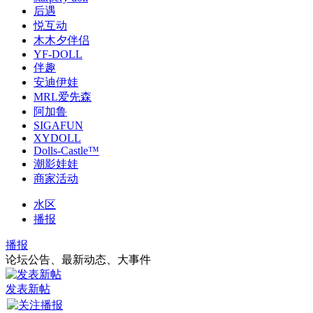
后遇
悦互动
木木夕伴侣
YF-DOLL
伴趣
安迪伊娃
MRL爱先森
阿加鲁
SIGAFUN
XYDOLL
Dolls-Castle™
潮影娃娃
商家活动
水区
播报
播报
论坛公告、最新动态、大事件
发表新帖