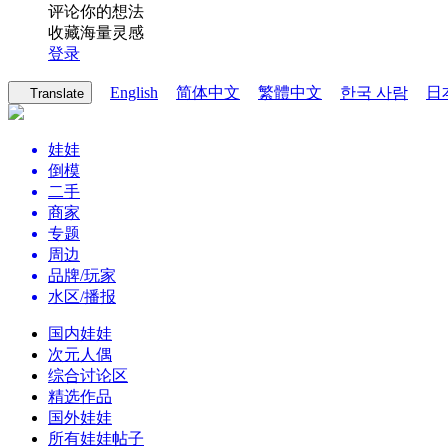
评论你的想法
收藏海量灵感
登录
English
简体中文
繁體中文
한국 사람
日
Translate
娃娃
倒模
二手
商家
专题
周边
品牌/玩家
水区/播报
国内娃娃
次元人偶
综合讨论区
精选作品
国外娃娃
所有娃娃帖子