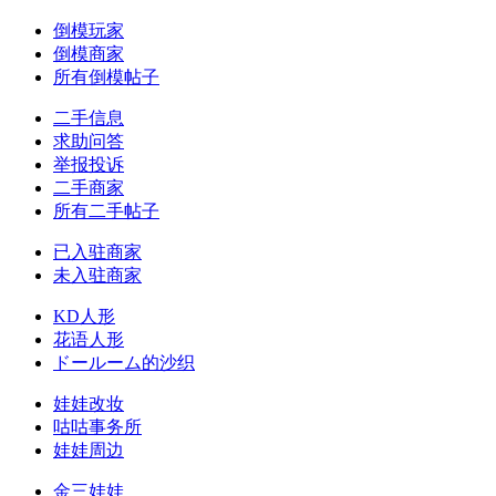
倒模玩家
倒模商家
所有倒模帖子
二手信息
求助问答
举报投诉
二手商家
所有二手帖子
已入驻商家
未入驻商家
KD人形
花语人形
ドールーム的沙织
娃娃改妆
咕咕事务所
娃娃周边
金三娃娃