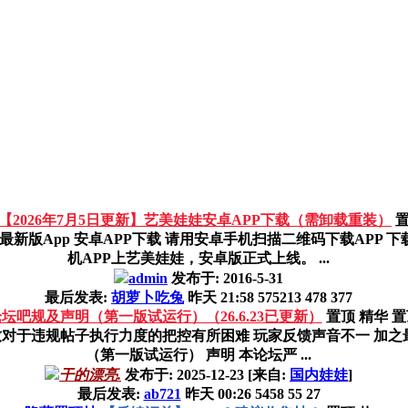
【2026年7月5日更新】艺美娃娃安卓APP下载（需卸载重装）
pp 安卓APP下载 请用安卓手机扫描二维码下载APP 下载地址：点
机APP上艺美娃娃，安卓版正式上线。 ...
admin
发布于:
2016-5-31
最后发表:
胡萝卜吃兔
昨天 21:58
575213
478
377
坛吧规及声明（第一版试运行）（26.6.23已更新）
置顶
精华
置
导致对于违规帖子执行力度的把控有所困难 玩家反馈声音不一 加
（第一版试运行） 声明 本论坛严 ...
干的漂亮.
发布于:
2025-12-23
[来自:
国内娃娃
]
最后发表:
ab721
昨天 00:26
5458
55
27