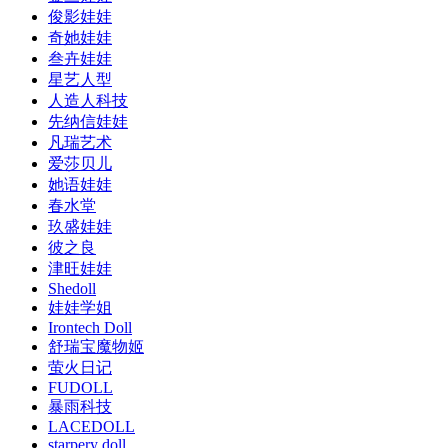
俊影娃娃
奇她娃娃
叁卉娃娃
星艺人型
人造人科技
先纳信娃娃
凡瑞艺术
爱莎贝儿
她语娃娃
春水堂
玖盛娃娃
彼之良
津旺娃娃
Shedoll
娃娃学姐
Irontech Doll
舒瑞宝魔物姬
萤火日记
FUDOLL
暴雨科技
LACEDOLL
starpery doll