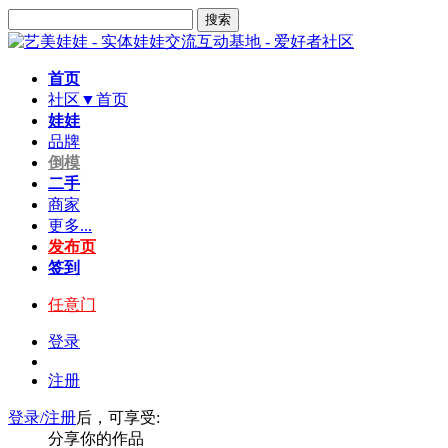
搜索
首页
社区▼
首页
娃娃
品牌
倒模
二手
商家
更多...
发布页
签到
任意门
登录
注册
登录/注册
后，可享受:
分享你的作品