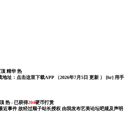
置顶
精华
热
击这里下载APP （2026年7月5日 更新 ） [hr] 用手
顶
热
- 已获得
204
硬币打赏
之最近事件 故经过顺子站长授权 由我发布艺美论坛吧规及声明