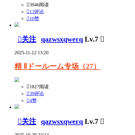

3946阅读

13评论

10
赞

关注
qazwsxqwerq
Lv.7

2025-11-12 13:20
精
Ⅱドールーム专场（27）

1827阅读

39评论

4
赞

关注
qazwsxqwerq
Lv.7

2025-10-30 23:14