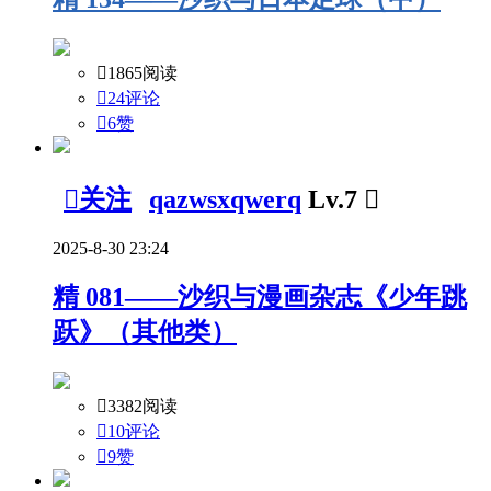

1865阅读

24评论

6
赞

关注
qazwsxqwerq
Lv.7

2025-8-30 23:24
精
081——沙织与漫画杂志《少年跳
跃》（其他类）

3382阅读

10评论

9
赞