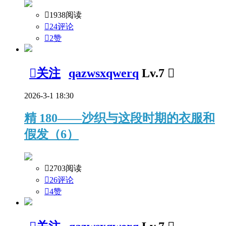

1938阅读

24评论

2
赞

关注
qazwsxqwerq
Lv.7

2026-3-1 18:30
精
180——沙织与这段时期的衣服和
假发（6）

2703阅读

26评论

4
赞