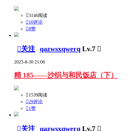

3146阅读

10评论

8
赞

关注
qazwsxqwerq
Lv.7

2025-8-30 21:06
精
185——沙织与和民饭店（下）

1539阅读

29评论

1
赞

关注
qazwsxqwerq
Lv.7
