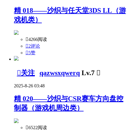
精
018——沙织与任天堂3DS LL（游
戏机类）

4266阅读

2评论

5
赞

关注
qazwsxqwerq
Lv.7

2025-8-26 03:48
精
020——沙织与CSR赛车方向盘控
制器（游戏机周边类）

6522阅读