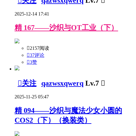

关注
qazwsxqwerq
Lv.7

2025-12-14 17:41
精
167——沙织与OT工业（下）

2157阅读

37评论

3
赞

关注
qazwsxqwerq
Lv.7

2025-11-25 05:47
精
094——沙织与魔法少女小圆的
COS2（下）（换装类）