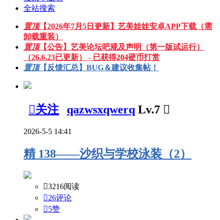
全站搜索
置顶
【2026年7月5日更新】艺美娃娃安卓APP下载（需
卸载重装）
置顶
【公告】艺美论坛吧规及声明（第一版试运行）
（26.6.23已更新） - 已获得
204
硬币打赏
置顶
【反馈汇总】BUG＆建议收集帖！

关注
qazwsxqwerq
Lv.7

2026-5-5 14:41
精
138——沙织与学校泳装（2）

3216阅读

26评论

5
赞