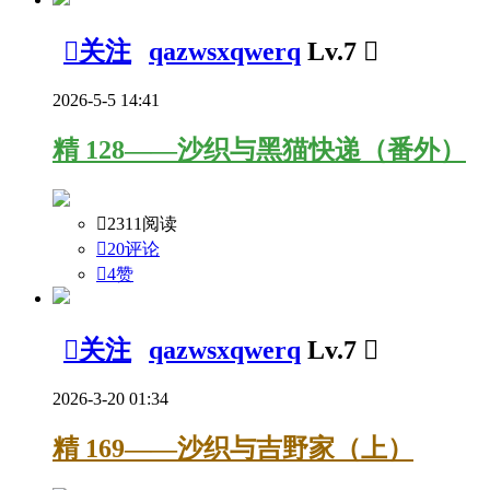

关注
qazwsxqwerq
Lv.7

2026-5-5 14:41
精
128——沙织与黑猫快递（番外）

2311阅读

20评论

4
赞

关注
qazwsxqwerq
Lv.7

2026-3-20 01:34
精
169——沙织与吉野家（上）