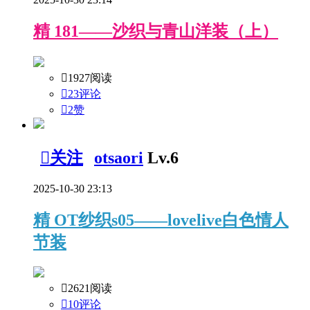
精
181——沙织与青山洋装（上）

1927阅读

23评论

2
赞

关注
otsaori
Lv.6
2025-10-30 23:13
精
OT纱织s05——lovelive白色情人
节装

2621阅读

10评论