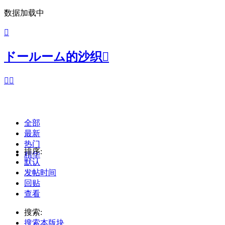
数据加载中

ドールーム的沙织



全部
最新
热门
排序:
精华
默认
发帖时间
回贴
查看
搜索:
搜索本版块