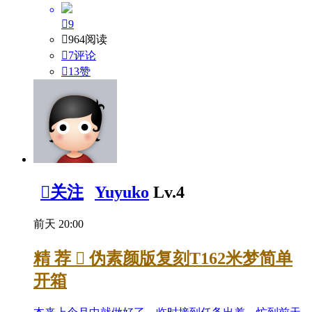

9

964阅读

7评论

13
赞

关注
Yuyuko
Lv.4
前天 20:00
精
荐

伪素颜版复刻T162米梦简单
开箱