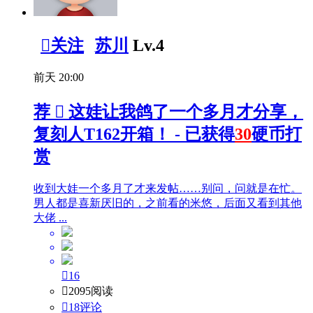

关注
苏川
Lv.4
前天 20:00
荐

这娃让我鸽了一个多月才分享，
复刻人T162开箱！ - 已获得
30
硬币打
赏
收到大娃一个多月了才来发帖……别问，问就是在忙。
男人都是喜新厌旧的，之前看的米悠，后面又看到其他
大佬 ...

16

2095阅读

18评论