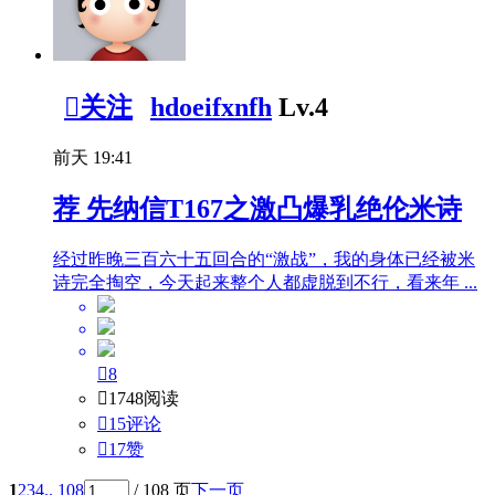

关注
hdoeifxnfh
Lv.4
前天 19:41
荐
先纳信T167之激凸爆乳绝伦米诗
经过昨晚三百六十五回合的“激战”，我的身体已经被米
诗完全掏空，今天起来整个人都虚脱到不行，看来年 ...

8

1748阅读

15评论

17
赞
1
2
3
4
.. 108
/ 108 页
下一页