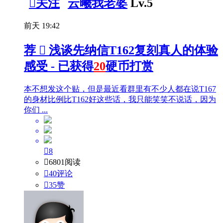

关注
云曦我老婆
Lv.5
前天 19:42
荐

浅谈先纳信T162复刻真人的体验
感受 - 已获得
20
硬币打赏
本不想发这个贴，但是最近看群里有不少人都在说T167
的身材比例比T162好这些话，我只能笑笑不说话，因为
你们 ...

8

6801阅读

40评论

35
赞