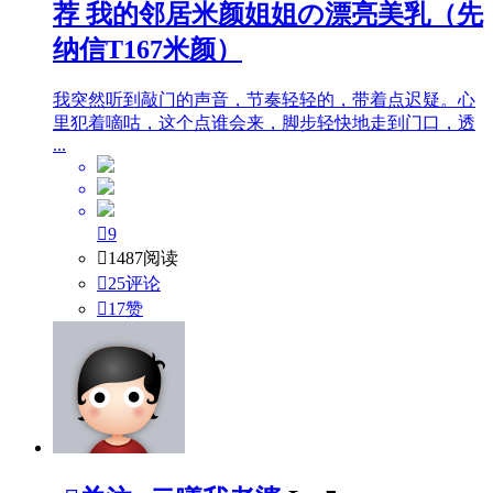
荐
我的邻居米颜姐姐の漂亮美乳（先
纳信T167米颜）
我突然听到敲门的声音，节奏轻轻的，带着点迟疑。心
里犯着嘀咕，这个点谁会来，脚步轻快地走到门口，透
...

9

1487阅读

25评论

17
赞