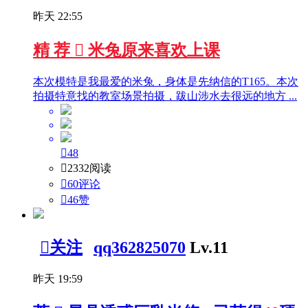
昨天 22:55
精
荐

米兔原来喜欢上课
本次模特是我最爱的米兔，身体是先纳信的T165。本次
拍摄特意找的教室场景拍摄，跋山涉水去很远的地方 ...

48

2332阅读

60评论

46
赞

关注
qq362825070
Lv.11
昨天 19:59