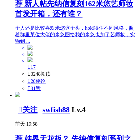
荐
新人帖
先纳信复刻162米悠艺师妆
首发开箱，还有谁？
个人还是比较喜欢米悠这个头，hold得住不同风格，照
着群里某位大佬的米悠图给我的米悠也加了艺师妆，实
物到 ...

17

3248阅读

28评论

31
赞

关注
swfish88
Lv.4
前天 19:58
荐
娃界天花板？ 先纳信复刻系列之