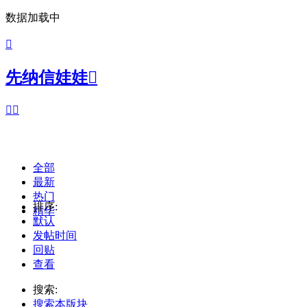
数据加载中

先纳信娃娃



全部
最新
热门
排序:
精华
默认
发帖时间
回贴
查看
搜索:
搜索本版块