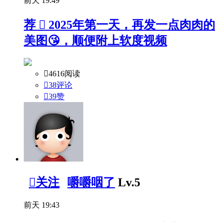
前天 19:49
荐

2025年第一天，再发一点肉肉的
美图😘，顺便附上软度视频

4616阅读

38评论

39
赞

关注
嚼嚼咽了
Lv.5
前天 19:43