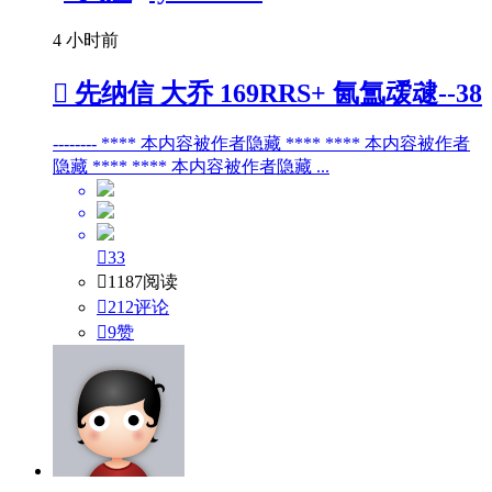
4 小时前

先纳信 大乔 169RRS+ 氤氲叆叇--38
-------- **** 本内容被作者隐藏 **** **** 本内容被作者
隐藏 **** **** 本内容被作者隐藏 ...

33

1187阅读

212评论

9
赞