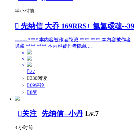
半小时前

先纳信 大乔 169RRS+ 氤氲叆叇--39
-------- **** 本内容被作者隐藏 **** **** 本内容被作者
隐藏 **** **** 本内容被作者隐藏 ...

27

330阅读

69评论

8
赞

关注
先纳信--小丹
Lv.7
3 小时前