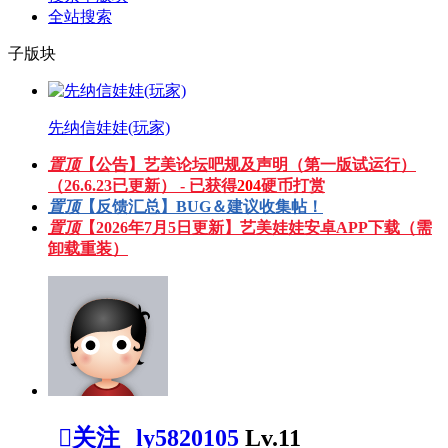
全站搜索
子版块
先纳信娃娃(玩家)
置顶
【公告】艺美论坛吧规及声明（第一版试运行）
（26.6.23已更新） - 已获得
204
硬币打赏
置顶
【反馈汇总】BUG＆建议收集帖！
置顶
【2026年7月5日更新】艺美娃娃安卓APP下载（需
卸载重装）

关注
ly5820105
Lv.11