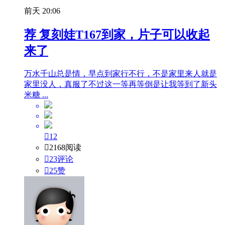
前天 20:06
荐
复刻娃T167到家，片子可以收起
来了
万水千山总是情，早点到家行不行，不是家里来人就是
家里没人，真服了不过这一等再等倒是让我等到了新头
米糖 ...

12

2168阅读

23评论

25
赞