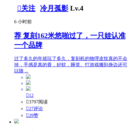

关注
冷月孤影
Lv.4
6 小时前
荐
复刻162米悠啪过了，一只娃认准
一个品牌
过了多久的年就玩了多久，复刻机的物理皮纹真的不会
掉，手感是真的香，好软，睡觉、打游戏搬到身边还可
以随 ...

12

3797阅读

27评论

29
赞