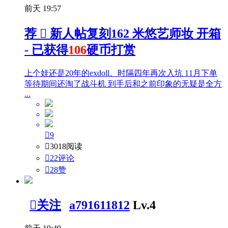
前天 19:57
荐

新人帖
复刻162 米悠艺师妆 开箱
- 已获得
106
硬币打赏
上个娃还是20年的exdoll。时隔四年再次入坑 11月下单
等待期间还淘了战斗机 到手后和之前印象的无疑是全方
...

9

3018阅读

22评论

28
赞

关注
a791611812
Lv.4