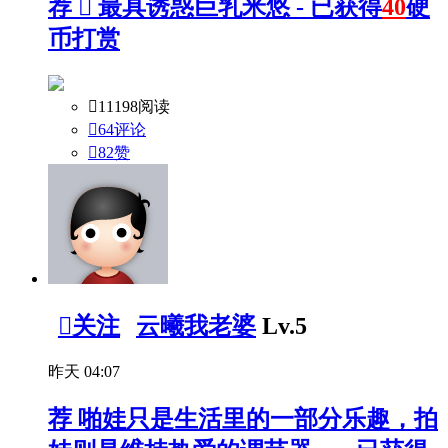
荐

最具诱惑巨乳米悠 - 已获得
40
硬
币打赏

11198阅读

64评论

82
赞

关注
云曦我老婆
Lv.5
昨天 04:07
荐
啪娃只是生活里的一部分乐趣，拍