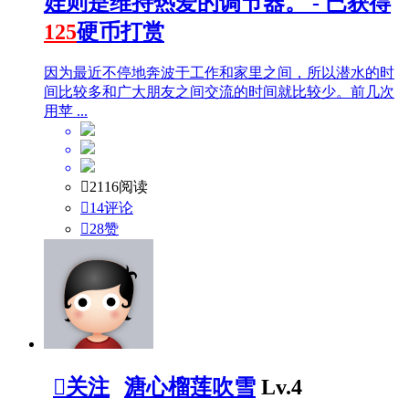
娃则是维持热爱的调节器。 - 已获得
125
硬币打赏
因为最近不停地奔波于工作和家里之间，所以潜水的时
间比较多和广大朋友之间交流的时间就比较少。前几次
用苹 ...

2116阅读

14评论

28
赞

关注
溏心榴莲吹雪
Lv.4