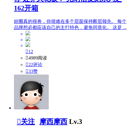
162开箱
娃圈真的很卷，你很难在多个层面保持断层领先。 每个
品牌想必都应该自己的主打特色，避免同质化。 这是 ...

12

4989阅读

22评论

33
赞

关注
摩西摩西
Lv.3