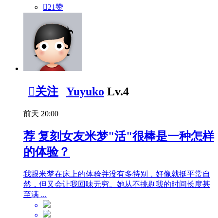

21
赞

关注
Yuyuko
Lv.4
前天 20:00
荐
复刻女友米梦"活"很棒是一种怎样
的体验？
我跟米梦在床上的体验并没有多特别，好像就挺平常自
然，但又会让我回味无穷。她从不挑剔我的时间长度甚
至满 ...