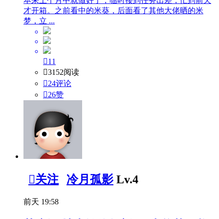
本来上个月中就做好了，临时接到任务出差，忙到前天
才开箱。之前看中的米葵，后面看了其他大佬晒的米
梦，立 ...

11

3152阅读

24评论

26
赞

关注
冷月孤影
Lv.4
前天 19:58