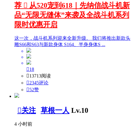
荐

从520宠到618｜先纳信战斗机新
品“无限无缝体”来袭及全战斗机系列
限时优惠开启
这一次，战斗机系列迎来全新升级。 我们将推出新款头
雕S66和S63与新款身体 S164、半身身体S ...

18

13713阅读

2345评论

52
赞

关注
草根一人
Lv.10
4 小时前