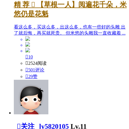
精
荐

【草根一人】阅遍花千朵，米
悠仍是花魁
看这么多，买这么多，出这么多，也有一些好的头雕 出
了就后悔，再买就死贵。 但米悠的头雕我一直收藏着 ...

10

2524阅读

501评论

29
赞

关注
ly5820105
Lv.11