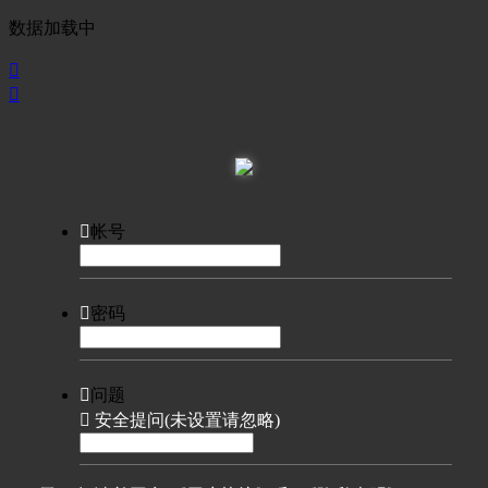
数据加载中



帐号

密码

问题

安全提问(未设置请忽略)