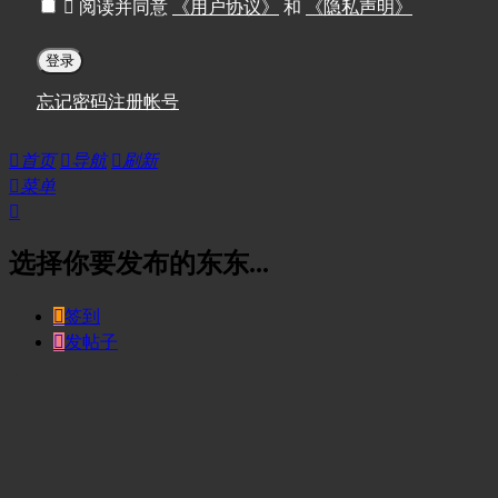

阅读并同意
《用户协议》
和
《隐私声明》
登录
忘记密码
注册帐号

首页

导航

刷新

菜单

选择你要发布的东东...

签到

发帖子