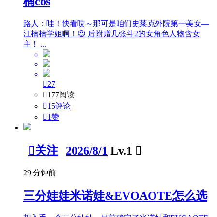
楠cos
路人：哇！快看哎～那可是咱们史莱克外院第一美女—
江楠楠学姐啊！😍 后附赠几张斗2的女角色人物含女
主！ ...

27

177阅读

15评论

1
赞

关注
2026/8/1
Lv.1

29 分钟前
三分娃娃米诺娃&EVOAOTE怎么选