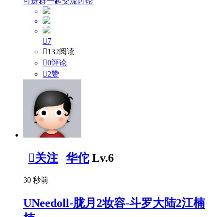
可进群一起交流讨论

7

132阅读

0评论

2
赞

关注
华佗
Lv.6
30 秒前
UNeedoll-胧月2妆容-斗罗大陆2江楠