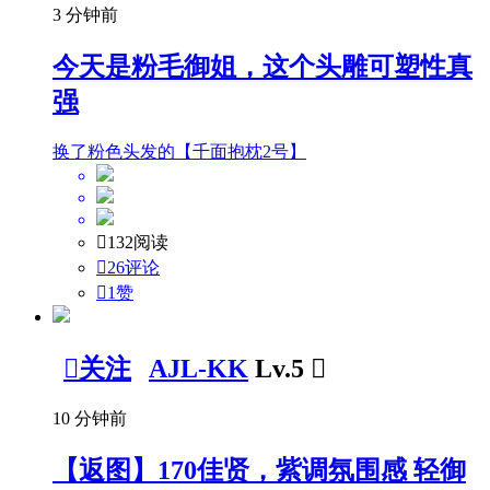
3 分钟前
今天是粉毛御姐，这个头雕可塑性真
强
换了粉色头发的【千面抱枕2号】

132阅读

26评论

1
赞

关注
AJL-KK
Lv.5

10 分钟前
【返图】170佳贤，紫调氛围感 轻御