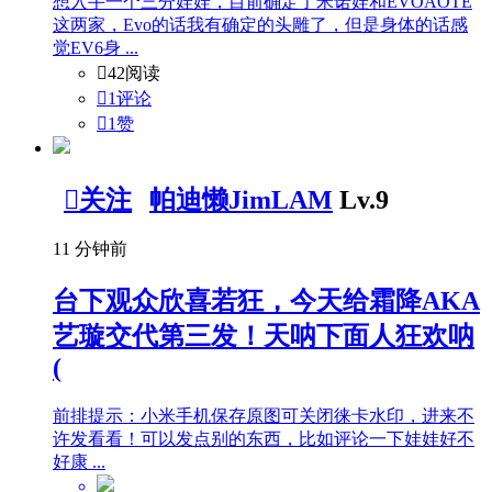
想入手一个三分娃娃，目前确定了米诺娃和EVOAOTE
这两家，Evo的话我有确定的头雕了，但是身体的话感
觉EV6身 ...

42阅读

1评论

1
赞

关注
帕迪懒JimLAM
Lv.9
11 分钟前
台下观众欣喜若狂，今天给霜降AKA
艺璇交代第三发！天呐下面人狂欢呐
(
前排提示：小米手机保存原图可关闭徕卡水印，进来不
许发看看！可以发点别的东西，比如评论一下娃娃好不
好康 ...