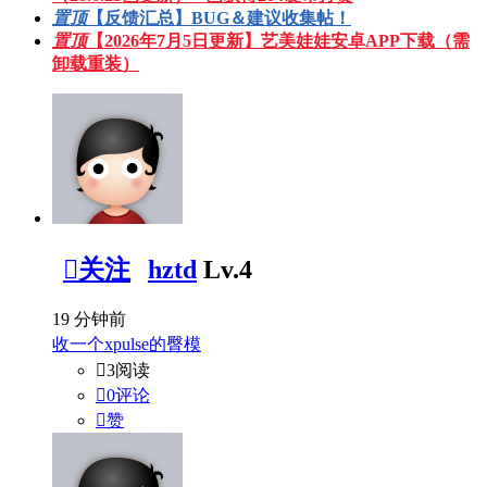
置顶
【反馈汇总】BUG＆建议收集帖！
置顶
【2026年7月5日更新】艺美娃娃安卓APP下载（需
卸载重装）

关注
hztd
Lv.4
19 分钟前
收一个xpulse的臀模

3阅读

0评论

赞