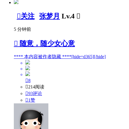

关注
张梦月
Lv.4

5 分钟前

随意，随少女心意
**** 本内容被作者隐藏 ****[hide=d365][/hide]

8

214阅读

93评论

1
赞