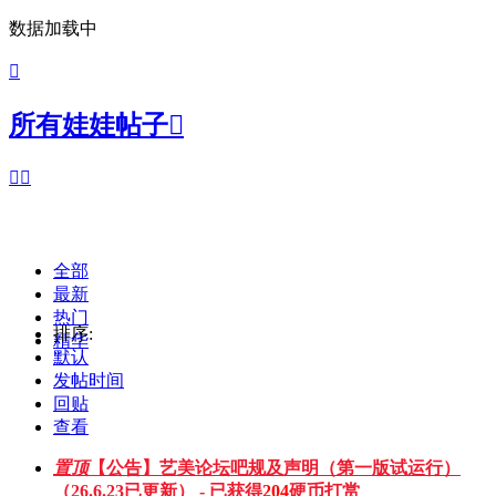
数据加载中

所有娃娃帖子



全部
最新
热门
排序:
精华
默认
发帖时间
回贴
查看
置顶
【公告】艺美论坛吧规及声明（第一版试运行）
（26.6.23已更新） - 已获得
204
硬币打赏