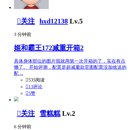

关注
hxd12138
Lv.5
3 分钟前
姬和霸王172减重开箱2
具体身体部位的图片我就用第一次开箱的了，实在有点
懒了。 开始评测，配置是超减重款官图配置没加啥送的
配 ...

535阅读

13评论

5
赞

关注
雪糕糕
Lv.2
6 分钟前