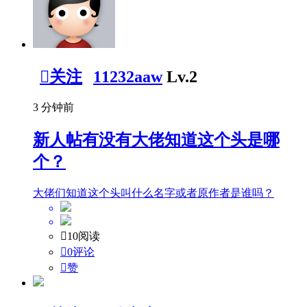

关注
11232aaw
Lv.2
3 分钟前
新人帖
有没有大佬知道这个头是哪
个？
大佬们知道这个头叫什么名字或者原作者是谁吗？

10阅读

0评论

赞