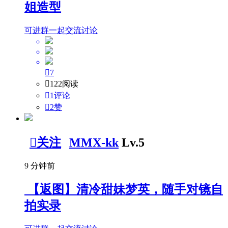
姐造型
可进群一起交流讨论

7

122阅读

1评论

2
赞

关注
MMX-kk
Lv.5
9 分钟前
【返图】清冷甜妹梦英，随手对镜自
拍实录