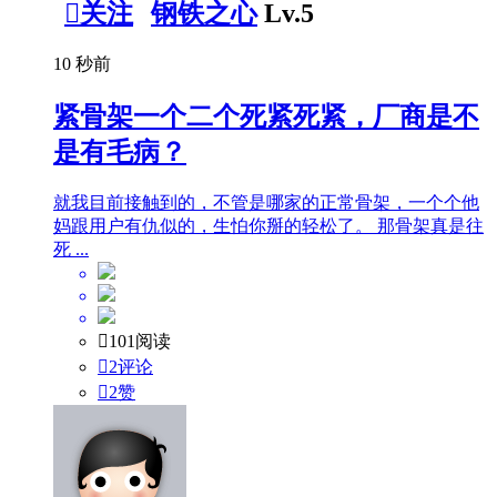

关注
钢铁之心
Lv.5
10 秒前
紧骨架一个二个死紧死紧，厂商是不
是有毛病？
就我目前接触到的，不管是哪家的正常骨架，一个个他
妈跟用户有仇似的，生怕你掰的轻松了。 那骨架真是往
死 ...

101阅读

2评论

2
赞