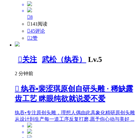

8

141阅读

45评论

2
赞

关注
武松（纨吞）
Lv.5
2 分钟前

纨吞•裴涩琪原创自研头雕 · 稀缺露
齿工艺 眯眼纯欲就说爱不爱
纨吞•专注原创头雕，理想人偶由此具象化精研原创头雕
从设计到生产每一道工序反复打磨,愿予你心动与美好 ...