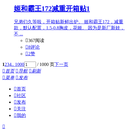
姬和霸王172减重开箱贴1
兄弟们久等啦，开箱贴新鲜出炉。 姬和霸王172，减重
款，默认配置，1.5-0.8胸皮，花姬。 因为是新厂新娃，
不 ...

367阅读

8评论

2
赞
1
2
3
4
.. 1000
/ 1000 页
下一页

首页

导航

刷新

菜单

发布

首页

社区

发布

关注

我的
