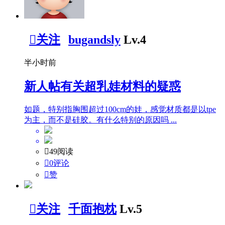

关注
bugandsly
Lv.4
半小时前
新人帖
有关超乳娃材料的疑惑
如题，特别指胸围超过100cm的娃，感觉材质都是以tpe
为主，而不是硅胶。有什么特别的原因吗 ...

49阅读

0评论

赞

关注
千面抱枕
Lv.5