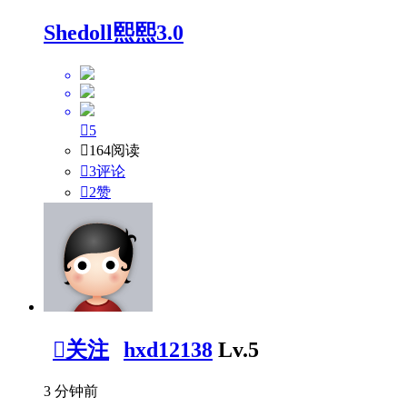
Shedoll熙熙3.0

5

164阅读

3评论

2
赞

关注
hxd12138
Lv.5
3 分钟前