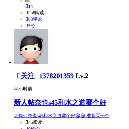

14

258阅读

68评论

5
赞

关注
1378201359
Lv.2
半小时前
新人帖
奈也s45和水之道哪个好
大佬们奈也s45和水之道哪个好😀😀 准备买一个

46阅读

0评论