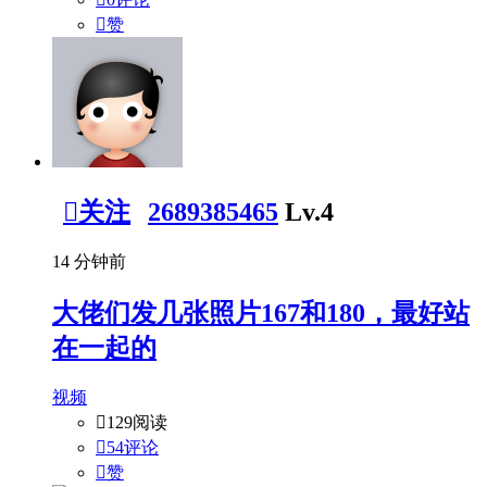

赞

关注
2689385465
Lv.4
14 分钟前
大佬们发几张照片167和180，最好站
在一起的
视频

129阅读

54评论

赞