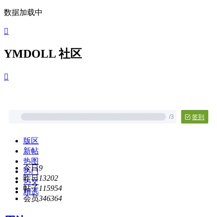
数据加载中

YMDOLL 社区

/
3
签到
版区
新帖
热图
今日
9
热门
昨日
13202
热文
帖子
115954
精选
会员
346364