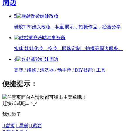
周边
5
娃娃改妆
硅胶TPE娃头改妆，妆面展示，拍摄作品，经验分享
咕咕事务所
实体 娃娃化妆、换妆、眼珠定制、拍摄等周边服务。
4
娃娃周边
支架 / 维修 / 清洗器 / 动手帝 / DIY技能 / 工具
便捷提示：
任意页面向右滑动都可弹出主菜单哦！
赶快试试吧... ^_^
我知道了

首页

导航

刷新