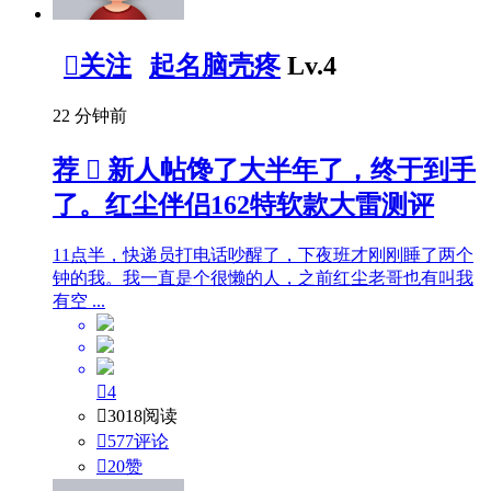

关注
起名脑壳疼
Lv.4
22 分钟前
荐

新人帖
馋了大半年了，终于到手
了。红尘伴侣162特软款大雷测评
11点半，快递员打电话吵醒了，下夜班才刚刚睡了两个
钟的我。我一直是个很懒的人，之前红尘老哥也有叫我
有空 ...

4

3018阅读

577评论

20
赞