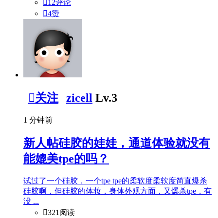

12评论

4
赞

关注
zicell
Lv.3
1 分钟前
新人帖
硅胶的娃娃，通道体验就没有
能媲美tpe的吗？
试过了一个硅胶，一个tpe tpe的柔软度柔软度简直爆杀
硅胶啊，但硅胶的体妆，身体外观方面，又爆杀tpe，有
没 ...

321阅读