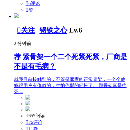

6评论

赞

关注
钢铁之心
Lv.6
2 分钟前
荐
紧骨架一个二个死紧死紧，厂商是
不是有毛病？
就我目前接触到的，不管是哪家的正常骨架，一个个他
妈跟用户有仇似的，生怕你掰的轻松了。 那骨架真是往
死 ...

655阅读

26评论

11
赞