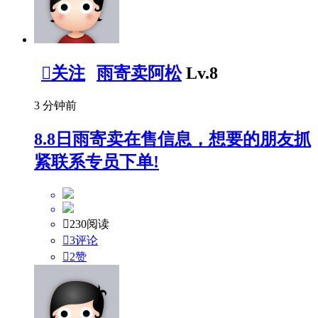

关注
雨寄卖阿松
Lv.8
3 分钟前
8.8日雨寄卖在售信息，想要的朋友抓
紧联系专员下单!

230阅读

3评论

2
赞