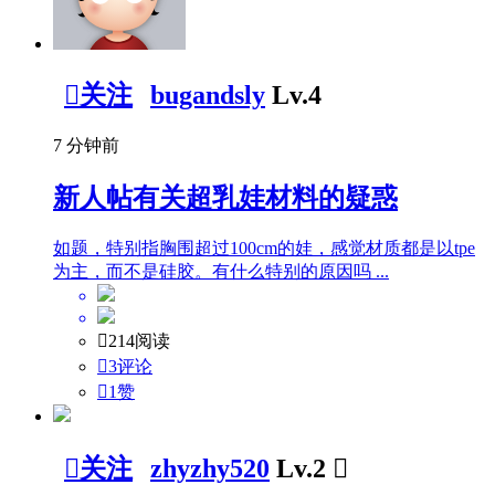

关注
bugandsly
Lv.4
7 分钟前
新人帖
有关超乳娃材料的疑惑
如题，特别指胸围超过100cm的娃，感觉材质都是以tpe
为主，而不是硅胶。有什么特别的原因吗 ...

214阅读

3评论

1
赞

关注
zhyzhy520
Lv.2
