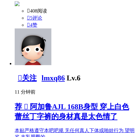

408阅读

5评论

4
赞

关注
lmxq86
Lv.6
11 分钟前
荐

阿加鲁AJL 168B身型 穿上白色
蕾丝丁字裤的身材真是太色情了
本贴严格遵守本吧吧规 无任何真人下体或啪娃行为 望明
鉴 丰乳肥臀的 ...