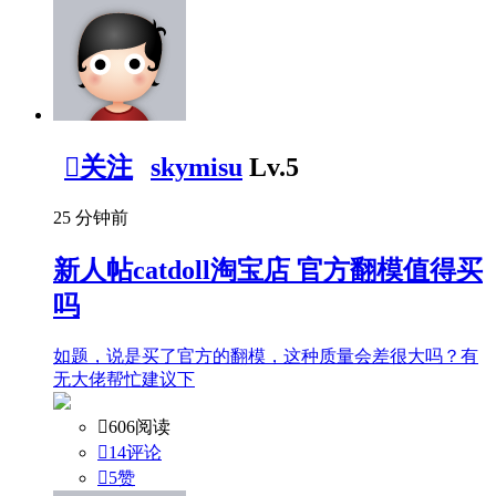

关注
skymisu
Lv.5
25 分钟前
新人帖
catdoll淘宝店 官方翻模值得买
吗
如题，说是买了官方的翻模，这种质量会差很大吗？有
无大佬帮忙建议下

606阅读

14评论

5
赞