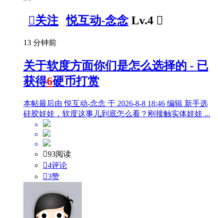

关注
悦互动-念念
Lv.4

13 分钟前
关于软度方面你们是怎么选择的 - 已
获得
6
硬币打赏
本帖最后由 悦互动-念念 于 2026-8-8 18:46 编辑 新手选
硅胶娃娃，软度这事儿到底怎么看？刚接触实体娃娃 ...

93阅读

4评论

3
赞