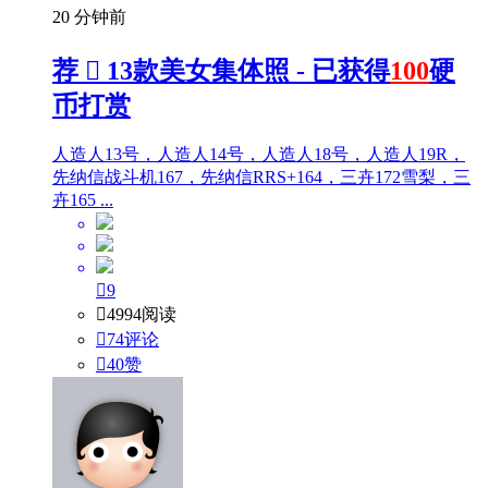
20 分钟前
荐

13款美女集体照 - 已获得
100
硬
币打赏
人造人13号，人造人14号，人造人18号，人造人19R，
先纳信战斗机167，先纳信RRS+164，三卉172雪梨，三
卉165 ...

9

4994阅读

74评论

40
赞