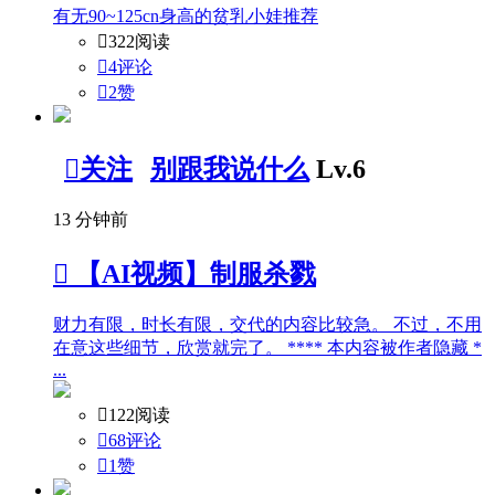
有无90~125cn身高的贫乳小娃推荐

322阅读

4评论

2
赞

关注
别跟我说什么
Lv.6
13 分钟前

【AI视频】制服杀戮
财力有限，时长有限，交代的内容比较急。 不过，不用
在意这些细节，欣赏就完了。 **** 本内容被作者隐藏 *
...

122阅读

68评论

1
赞