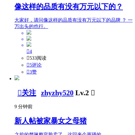
像这样的品质有没有万元以下的？
大家好，请问像这样的品质有没有万元以下的品牌 ？ 一
万出头的也行。

4

533阅读

5评论

3
赞

关注
zhyzhy520
Lv.2

9 分钟前
新人帖
被家暴女之母猪
之前的楚琳整容脸卖了，这回来个更骚的。