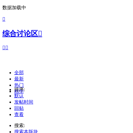
数据加载中

综合讨论区



全部
最新
热门
排序:
精华
默认
发帖时间
回贴
查看
搜索:
搜索本版块