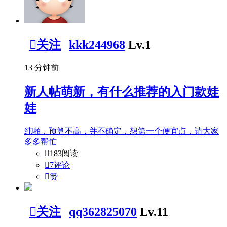

关注
kkk244968
Lv.1
13 分钟前
新人帖
萌新，有什么推荐的入门款娃
娃
纯啪，预算不高，并不确定，想第一个便宜点，请大家
多多帮忙

183阅读

7评论

赞

关注
qq362825070
Lv.11