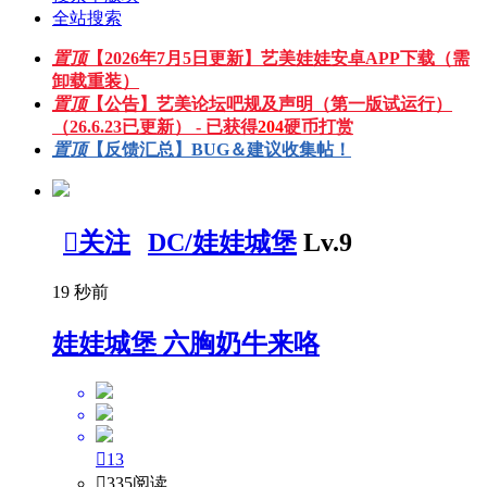
全站搜索
置顶
【2026年7月5日更新】艺美娃娃安卓APP下载（需
卸载重装）
置顶
【公告】艺美论坛吧规及声明（第一版试运行）
（26.6.23已更新） - 已获得
204
硬币打赏
置顶
【反馈汇总】BUG＆建议收集帖！

关注
DC/娃娃城堡
Lv.9
19 秒前
娃娃城堡 六胸奶牛来咯

13

335阅读