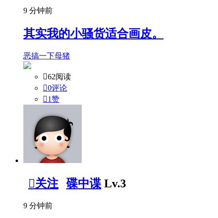
9 分钟前
其实我的小骚货适合画皮。
恶搞一下母猪

62阅读

0评论

1
赞

关注
碟中谍
Lv.3
9 分钟前