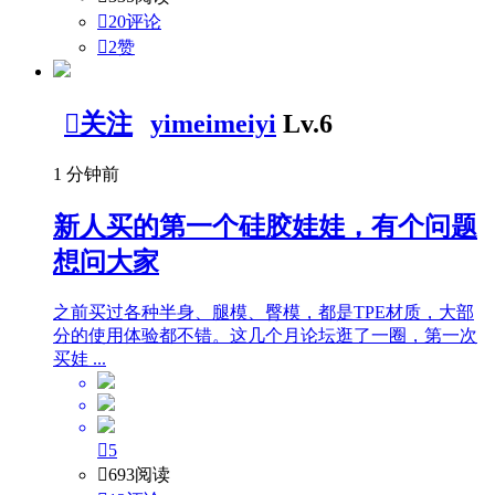

20评论

2
赞

关注
yimeimeiyi
Lv.6
1 分钟前
新人买的第一个硅胶娃娃，有个问题
想问大家
之前买过各种半身、腿模、臀模，都是TPE材质，大部
分的使用体验都不错。这几个月论坛逛了一圈，第一次
买娃 ...

5

693阅读