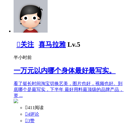

关注
喜马拉雅
Lv.5
半小时前
一万元以内哪个身体最好最写实。
看了挺长时间淘宝切换艺美，图片也好，视频也好。到
底哪个是最写实，下半年 最好用料最顶级的品牌产品，
资 ...

411阅读

4评论

3
赞