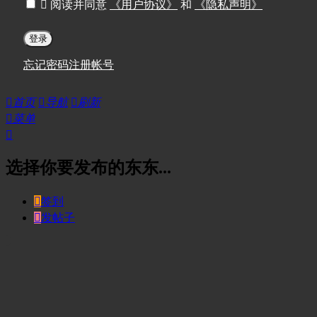

阅读并同意
《用户协议》
和
《隐私声明》
登录
忘记密码
注册帐号

首页

导航

刷新

菜单

选择你要发布的东东...

签到

发帖子