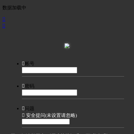
数据加载中



帐号

密码

问题

安全提问(未设置请忽略)