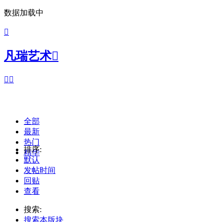
数据加载中

凡瑞艺术



全部
最新
热门
排序:
精华
默认
发帖时间
回贴
查看
搜索:
搜索本版块