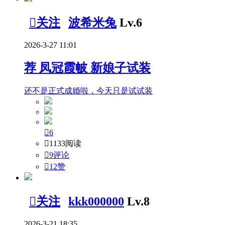

关注
波希米兔
Lv.6
2026-3-27 11:01
荐
凤冠霞帔 新娘子试装
还不是正式成婚啦，今天只是试试装

6

1133阅读

9评论

12
赞

关注
kkk000000
Lv.8
2026-3-21 18:35