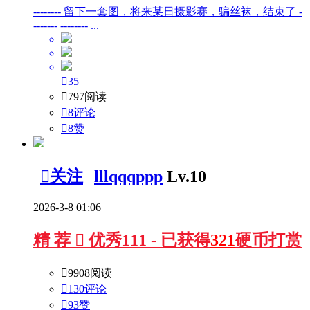
-------- 留下一套图，将来某日摄影赛，骗丝袜，结束了 -
------- -------- ...

35

797阅读

8评论

8
赞

关注
lllqqqppp
Lv.10
2026-3-8 01:06
精
荐

优秀
111 - 已获得
321
硬币打赏

9908阅读

130评论

93
赞