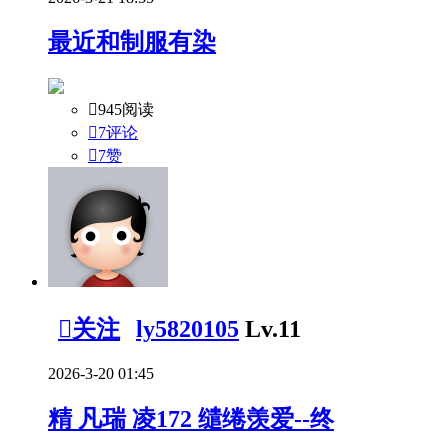
最近和制服有染

945阅读

7评论

7
赞

关注
ly5820105
Lv.11
2026-3-20 01:45
精
凡瑞 凌172 缱绻羡爱--终