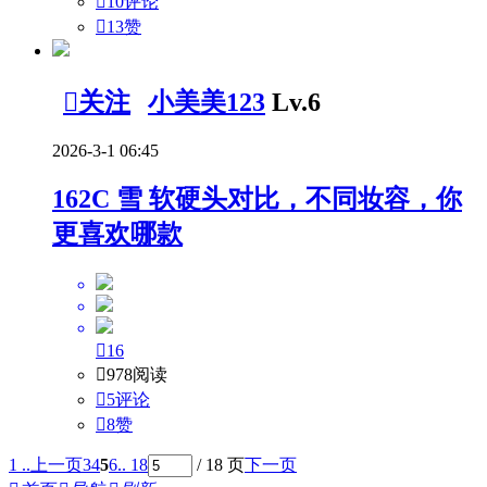

10评论

13
赞

关注
小美美123
Lv.6
2026-3-1 06:45
162C 雪 软硬头对比，不同妆容，你
更喜欢哪款

16

978阅读

5评论

8
赞
1 ..
上一页
3
4
5
6
.. 18
/ 18 页
下一页