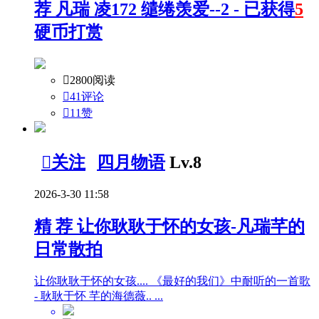
荐
凡瑞 凌172 缱绻羡爱--2 - 已获得
5
硬币打赏

2800阅读

41评论

11
赞

关注
四月物语
Lv.8
2026-3-30 11:58
精
荐
让你耿耿于怀的女孩-凡瑞芊的
日常散拍
让你耿耿于怀的女孩.... 《最好的我们》中耐听的一首歌
- 耿耿于怀 芊的海德薇.. ...