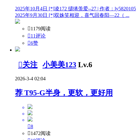
2025年10月4日 [*]凌172 缱绻羡爱--27 | 作者：ly5820105
2025年9月30日 [*]双姝笑相迎，喜气回春阳—22（ ...

1179阅读

11评论

6
赞

关注
小美美123
Lv.6
2026-3-4 02:04
荐
T95-G半身，更软，更好用

8

1472阅读