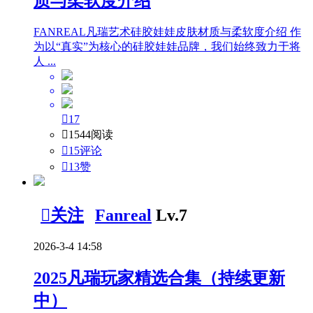
质与柔软度介绍
FANREAL凡瑞艺术硅胶娃娃皮肤材质与柔软度介绍 作
为以“真实”为核心的硅胶娃娃品牌，我们始终致力于将
人 ...

17

1544阅读

15评论

13
赞

关注
Fanreal
Lv.7
2026-3-4 14:58
2025凡瑞玩家精选合集（持续更新
中）