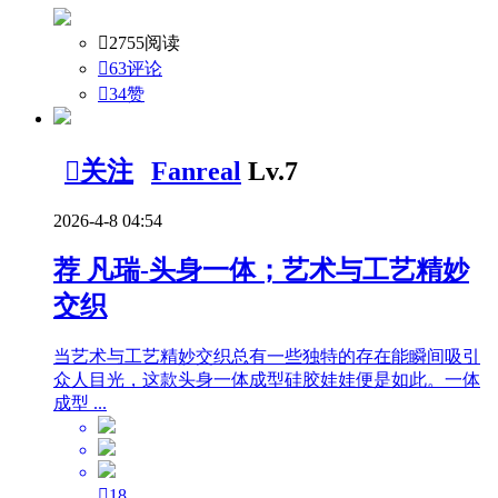

2755阅读

63评论

34
赞

关注
Fanreal
Lv.7
2026-4-8 04:54
荐
凡瑞-头身一体；艺术与工艺精妙
交织
当艺术与工艺精妙交织总有一些独特的存在能瞬间吸引
众人目光，这款头身一体成型硅胶娃娃便是如此。一体
成型 ...

18