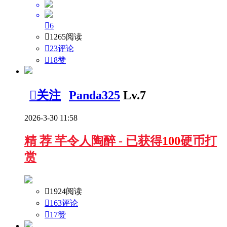

6

1265阅读

23评论

18
赞

关注
Panda325
Lv.7
2026-3-30 11:58
精
荐
芊令人陶醉 - 已获得
100
硬币打
赏

1924阅读

163评论

17
赞