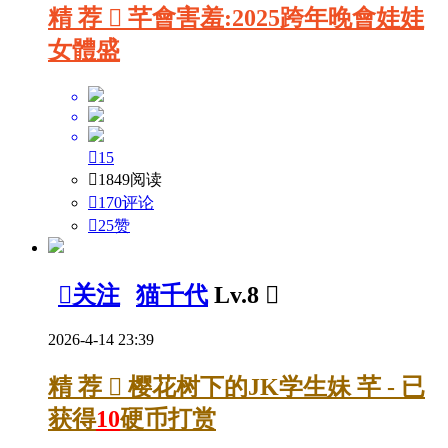
精
荐

芊會害羞:2025跨年晚會娃娃
女體盛

15

1849阅读

170评论

25
赞

关注
猫千代
Lv.8

2026-4-14 23:39
精
荐

樱花树下的JK学生妹 芊 - 已
获得
10
硬币打赏