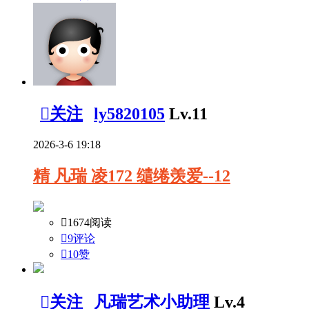

关注
ly5820105
Lv.11
2026-3-6 19:18
精
凡瑞 凌172 缱绻羡爱--12

1674阅读

9评论

10
赞

关注
凡瑞艺术小助理
Lv.4