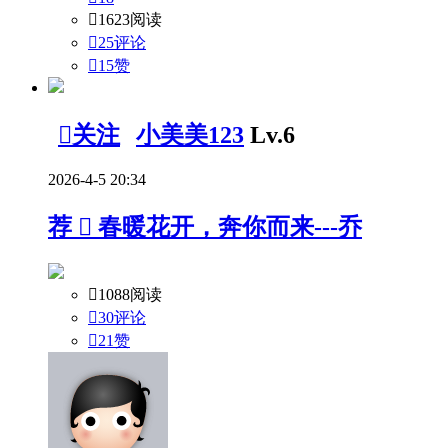

1623阅读

25评论

15
赞

关注
小美美123
Lv.6
2026-4-5 20:34
荐

春暖花开，奔你而来---乔

1088阅读

30评论

21
赞