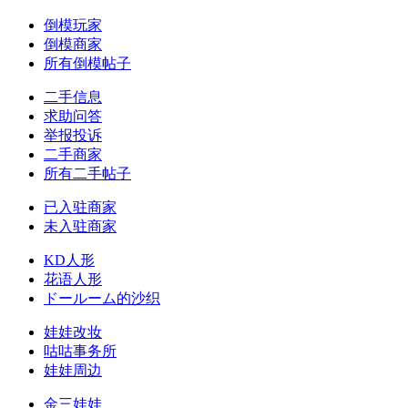
倒模玩家
倒模商家
所有倒模帖子
二手信息
求助问答
举报投诉
二手商家
所有二手帖子
已入驻商家
未入驻商家
KD人形
花语人形
ドールーム的沙织
娃娃改妆
咕咕事务所
娃娃周边
金三娃娃