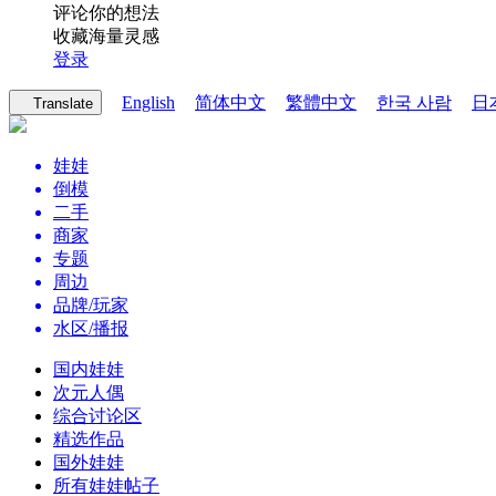
评论你的想法
收藏海量灵感
登录
English
简体中文
繁體中文
한국 사람
日
Translate
娃娃
倒模
二手
商家
专题
周边
品牌/玩家
水区/播报
国内娃娃
次元人偶
综合讨论区
精选作品
国外娃娃
所有娃娃帖子