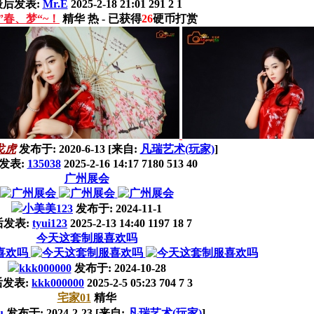
最后发表:
Mr.E
2025-2-18 21:01
291
2
1
”春、梦“~！
精华
热
- 已获得
26
硬币打赏
戈虎
发布于:
2020-6-13
[来自:
凡瑞艺术(玩家)
]
发表:
135038
2025-2-16 14:17
7180
513
40
广州展会
小美美123
发布于:
2024-11-1
后发表:
tyui123
2025-2-13 14:40
1197
18
7
今天这套制服喜欢吗
kkk000000
发布于:
2024-10-28
发表:
kkk000000
2025-2-5 05:23
704
7
3
宅家01
精华
u
发布于:
2024-2-23
[来自:
凡瑞艺术(玩家)
]