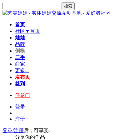
搜索
首页
社区▼
首页
娃娃
品牌
倒模
二手
商家
更多...
发布页
签到
任意门
登录
注册
登录/注册
后，可享受:
分享你的作品