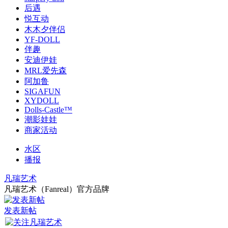
后遇
悦互动
木木夕伴侣
YF-DOLL
伴趣
安迪伊娃
MRL爱先森
阿加鲁
SIGAFUN
XYDOLL
Dolls-Castle™
潮影娃娃
商家活动
水区
播报
凡瑞艺术
凡瑞艺术（Fanreal）官方品牌
发表新帖