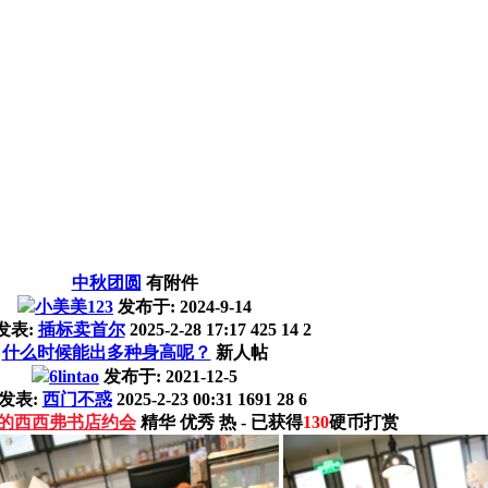
中秋团圆
有附件
小美美123
发布于:
2024-9-14
发表:
插标卖首尔
2025-2-28 17:17
425
14
2
什么时候能出多种身高呢？
新人帖
6lintao
发布于:
2021-12-5
发表:
西门不惑
2025-2-23 00:31
1691
28
6
芊的西西弗书店约会
精华
优秀
热
- 已获得
130
硬币打赏