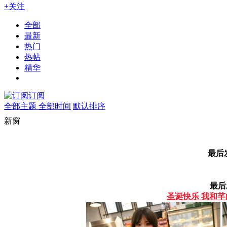
+关注
全部
最新
热门
热帖
精华
订阅
全部主题
全部时间
默认排序
新窗
最后
最后
圣诞快乐 我和