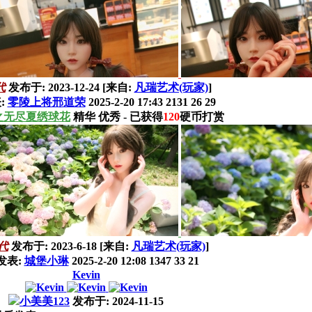
代
发布于:
2023-12-24
[来自:
凡瑞艺术(玩家)
]
:
零陵上将邢道荣
2025-2-20 17:43
2131
26
29
之无尽夏绣球花
精华
优秀
- 已获得
120
硬币打赏
代
发布于:
2023-6-18
[来自:
凡瑞艺术(玩家)
]
发表:
城堡小琳
2025-2-20 12:08
1347
33
21
Kevin
小美美123
发布于:
2024-11-15