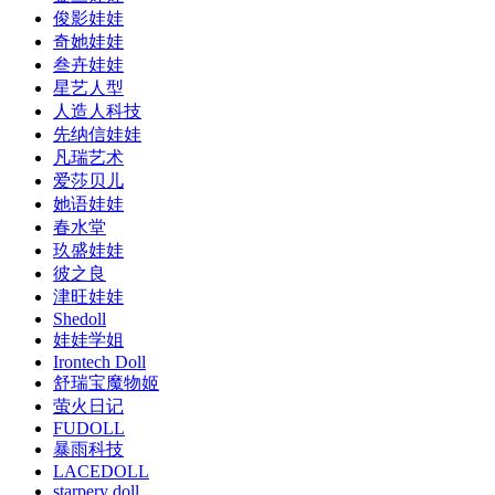
俊影娃娃
奇她娃娃
叁卉娃娃
星艺人型
人造人科技
先纳信娃娃
凡瑞艺术
爱莎贝儿
她语娃娃
春水堂
玖盛娃娃
彼之良
津旺娃娃
Shedoll
娃娃学姐
Irontech Doll
舒瑞宝魔物姬
萤火日记
FUDOLL
暴雨科技
LACEDOLL
starpery doll