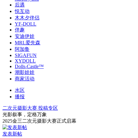
后遇
悦互动
木木夕伴侣
YF-DOLL
伴趣
安迪伊娃
MRL爱先森
阿加鲁
SIGAFUN
XYDOLL
Dolls-Castle™
潮影娃娃
商家活动
水区
播报
二次元摄影大赛 投稿专区
光影叙事，定格万象
2025金三二次元摄影大赛正式启幕
发表新帖