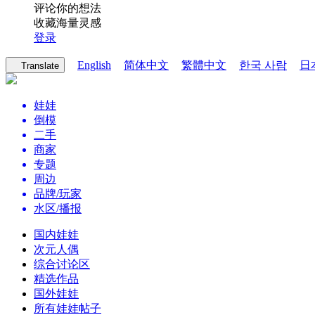
评论你的想法
收藏海量灵感
登录
English
简体中文
繁體中文
한국 사람
日
Translate
娃娃
倒模
二手
商家
专题
周边
品牌/玩家
水区/播报
国内娃娃
次元人偶
综合讨论区
精选作品
国外娃娃
所有娃娃帖子