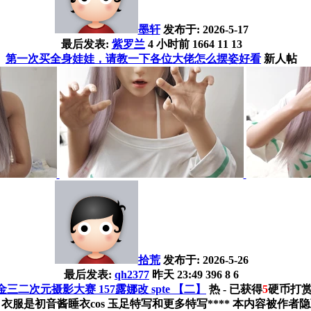
墨轩
发布于:
2026-5-17
最后发表:
紫罗兰
4 小时前
1664
11
13
第一次买全身娃娃，请教一下各位大佬怎么摆姿好看
新人帖
拾荒
发布于:
2026-5-26
最后发表:
qh2377
昨天 23:49
396
8
6
金三二次元摄影大赛 157露娜改 spte 【二】
热
- 已获得
5
硬币打
初音酱睡衣cos 玉足特写和更多特写**** 本内容被作者隐藏 ***