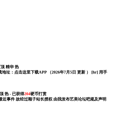
置顶
精华
热
击这里下载APP （2026年7月5日 更新 ） [hr] 用手
顶
热
- 已获得
204
硬币打赏
之最近事件 故经过顺子站长授权 由我发布艺美论坛吧规及声明