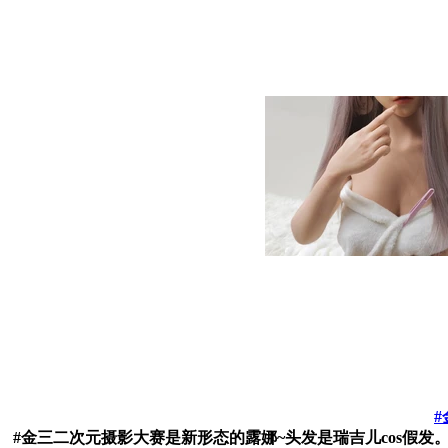
#
#金三二次元摄影大赛是新形态的露娜~头发是瑞吉儿cos假发。衣服是