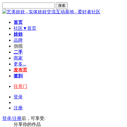
搜索
首页
社区▼
首页
娃娃
品牌
倒模
二手
商家
更多...
发布页
签到
任意门
登录
注册
登录/注册
后，可享受:
分享你的作品