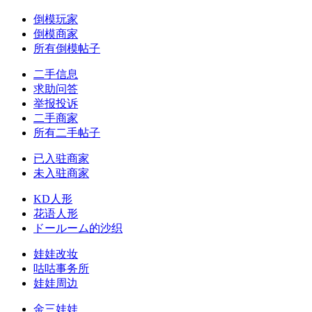
倒模玩家
倒模商家
所有倒模帖子
二手信息
求助问答
举报投诉
二手商家
所有二手帖子
已入驻商家
未入驻商家
KD人形
花语人形
ドールーム的沙织
娃娃改妆
咕咕事务所
娃娃周边
金三娃娃