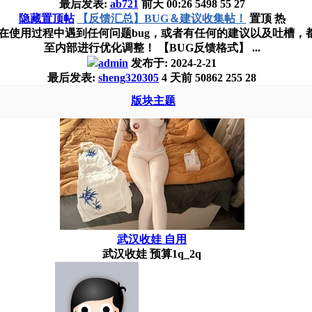
最后发表:
ab721
前天 00:26
5498
55
27
隐藏置顶帖
【反馈汇总】BUG＆建议收集帖！
置顶
热
在使用过程中遇到任何问题bug，或者有任何的建议以及吐槽，
至内部进行优化调整！ 【BUG反馈格式】 ...
admin
发布于:
2024-2-21
最后发表:
sheng320305
4 天前
50862
255
28
版块主题
武汉收娃 自用
武汉收娃 预算1q_2q