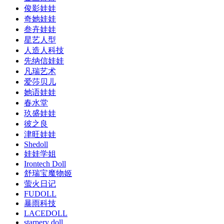
俊影娃娃
奇她娃娃
叁卉娃娃
星艺人型
人造人科技
先纳信娃娃
凡瑞艺术
爱莎贝儿
她语娃娃
春水堂
玖盛娃娃
彼之良
津旺娃娃
Shedoll
娃娃学姐
Irontech Doll
舒瑞宝魔物姬
萤火日记
FUDOLL
暴雨科技
LACEDOLL
starpery doll