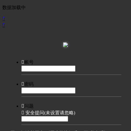
数据加载中



帐号

密码

问题

安全提问(未设置请忽略)