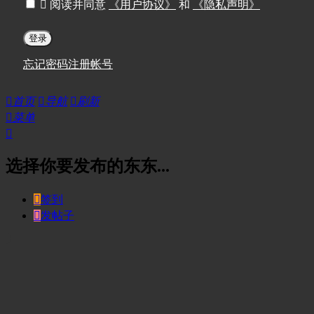

阅读并同意
《用户协议》
和
《隐私声明》
登录
忘记密码
注册帐号

首页

导航

刷新

菜单

选择你要发布的东东...

签到

发帖子