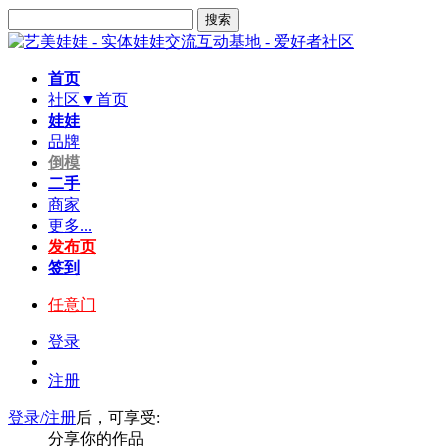
搜索
首页
社区▼
首页
娃娃
品牌
倒模
二手
商家
更多...
发布页
签到
任意门
登录
注册
登录/注册
后，可享受:
分享你的作品