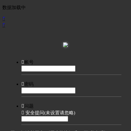
数据加载中



帐号

密码

问题

安全提问(未设置请忽略)