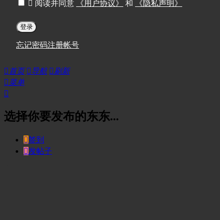

阅读并同意
《用户协议》
和
《隐私声明》
登录
忘记密码
注册帐号

首页

导航

刷新

菜单

选择你要发布的东东...

签到

发帖子