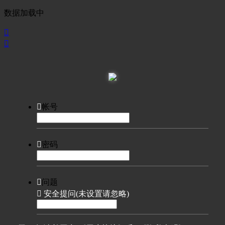
数据加载中



帐号

密码

问题

安全提问(未设置请忽略)