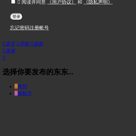

阅读并同意
《用户协议》
和
《隐私声明》
登录
忘记密码
注册帐号

首页

导航

刷新

菜单

选择你要发布的东东...

签到

发帖子