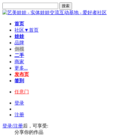
搜索
首页
社区▼
首页
娃娃
品牌
倒模
二手
商家
更多...
发布页
签到
任意门
登录
注册
登录/注册
后，可享受:
分享你的作品