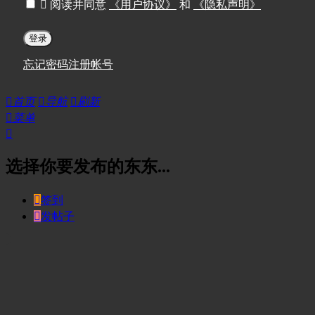

阅读并同意
《用户协议》
和
《隐私声明》
登录
忘记密码
注册帐号

首页

导航

刷新

菜单

选择你要发布的东东...

签到

发帖子