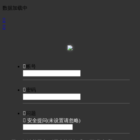
数据加载中



帐号

密码

问题

安全提问(未设置请忽略)