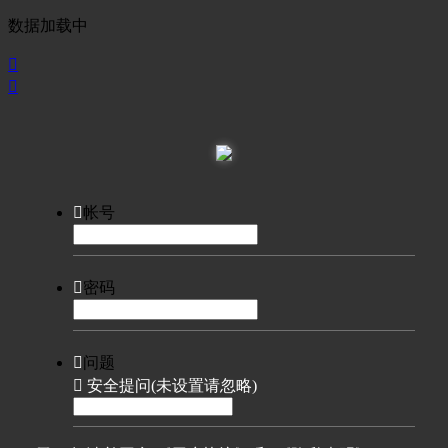
数据加载中



帐号

密码

问题

安全提问(未设置请忽略)