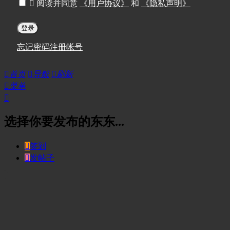

阅读并同意
《用户协议》
和
《隐私声明》
登录
忘记密码
注册帐号

首页

导航

刷新

菜单

选择你要发布的东东...

签到

发帖子