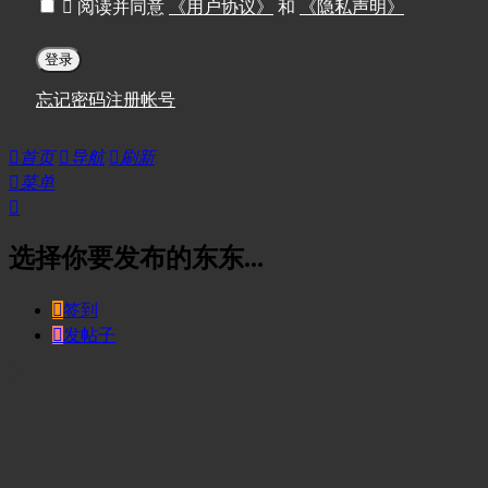

阅读并同意
《用户协议》
和
《隐私声明》
登录
忘记密码
注册帐号

首页

导航

刷新

菜单

选择你要发布的东东...

签到

发帖子