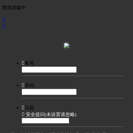
数据加载中



帐号

密码

问题

安全提问(未设置请忽略)