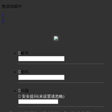
数据加载中



帐号

密码

问题

安全提问(未设置请忽略)