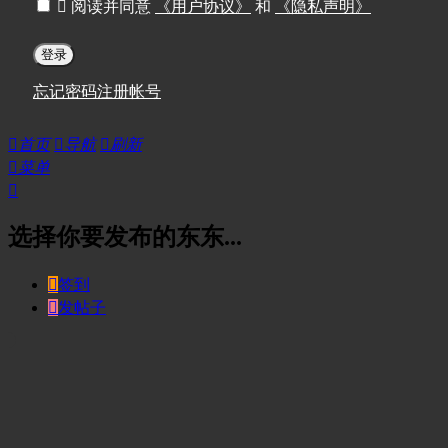

阅读并同意
《用户协议》
和
《隐私声明》
登录
忘记密码
注册帐号

首页

导航

刷新

菜单

选择你要发布的东东...

签到

发帖子