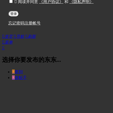

阅读并同意
《用户协议》
和
《隐私声明》
登录
忘记密码
注册帐号

首页

导航

刷新

菜单

选择你要发布的东东...

签到

发帖子