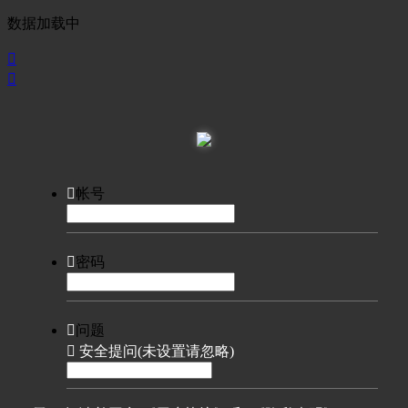
数据加载中



帐号

密码

问题

安全提问(未设置请忽略)