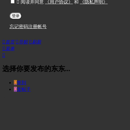

阅读并同意
《用户协议》
和
《隐私声明》
登录
忘记密码
注册帐号

首页

导航

刷新

菜单

选择你要发布的东东...

签到

发帖子