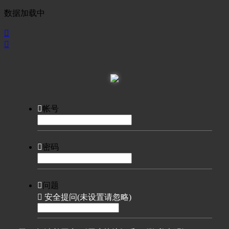
数据加载中



帐号

密码

问题

安全提问(未设置请忽略)