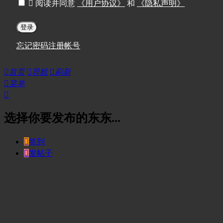

阅读并同意
《用户协议》
和
《隐私声明》
登录
忘记密码
注册帐号

首页

导航

刷新

菜单

选择你要发布的东东...

签到

发帖子