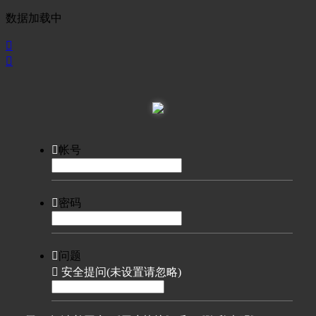
数据加载中



帐号

密码

问题

安全提问(未设置请忽略)