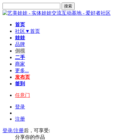
搜索
首页
社区▼
首页
娃娃
品牌
倒模
二手
商家
更多...
发布页
签到
任意门
登录
注册
登录/注册
后，可享受:
分享你的作品