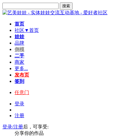
搜索
首页
社区▼
首页
娃娃
品牌
倒模
二手
商家
更多...
发布页
签到
任意门
登录
注册
登录/注册
后，可享受:
分享你的作品