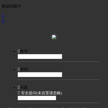
数据加载中



帐号

密码

问题

安全提问(未设置请忽略)