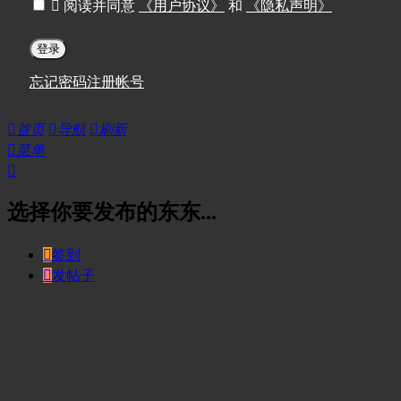

阅读并同意
《用户协议》
和
《隐私声明》
登录
忘记密码
注册帐号

首页

导航

刷新

菜单

选择你要发布的东东...

签到

发帖子