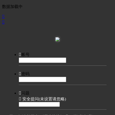
数据加载中



帐号

密码

问题

安全提问(未设置请忽略)