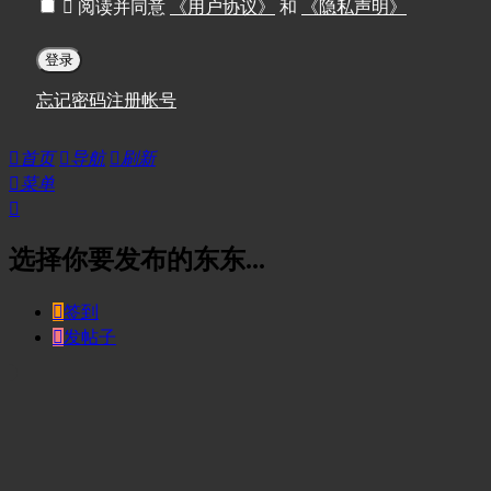

阅读并同意
《用户协议》
和
《隐私声明》
登录
忘记密码
注册帐号

首页

导航

刷新

菜单

选择你要发布的东东...

签到

发帖子