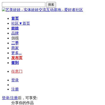
搜索
首页
社区▼
首页
娃娃
品牌
倒模
二手
商家
更多...
发布页
签到
任意门
登录
注册
登录/注册
后，可享受:
分享你的作品