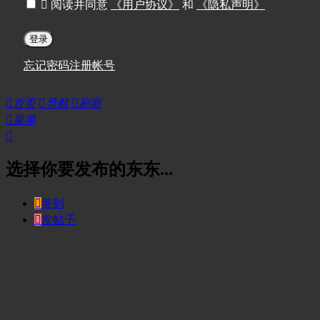

阅读并同意
《用户协议》
和
《隐私声明》
登录
忘记密码
注册帐号

首页

导航

刷新

菜单

选择你要发布的东东...

签到

发帖子