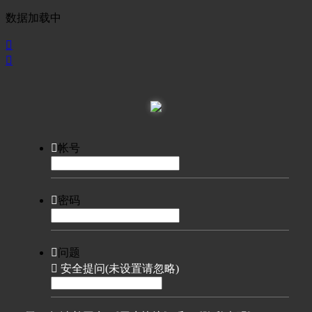
数据加载中



帐号

密码

问题

安全提问(未设置请忽略)