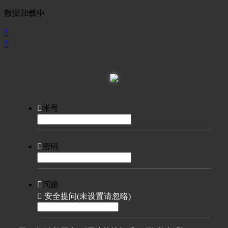
数据加载中



帐号

密码

问题

安全提问(未设置请忽略)