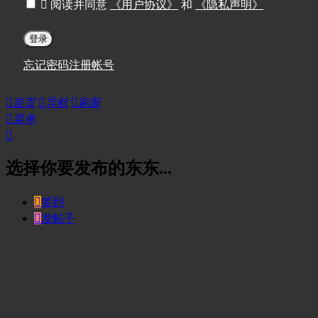

阅读并同意
《用户协议》
和
《隐私声明》
登录
忘记密码
注册帐号

首页

导航

刷新

菜单

选择你要发布的东东...

签到

发帖子