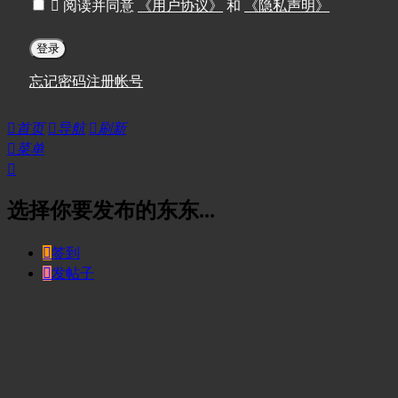

阅读并同意
《用户协议》
和
《隐私声明》
登录
忘记密码
注册帐号

首页

导航

刷新

菜单

选择你要发布的东东...

签到

发帖子