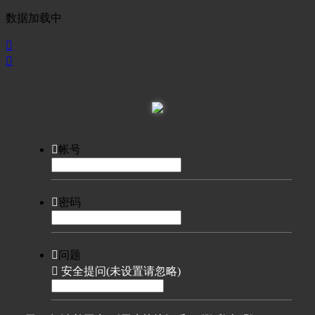
数据加载中



帐号

密码

问题

安全提问(未设置请忽略)