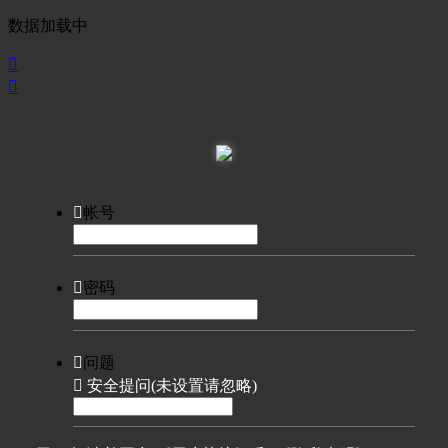
数据加载中



帐号

密码

问题

安全提问(未设置请忽略)