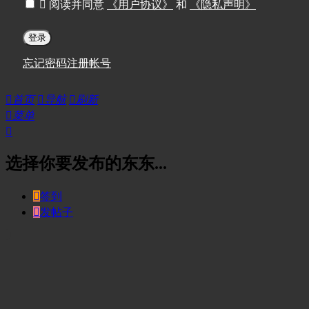

阅读并同意
《用户协议》
和
《隐私声明》
登录
忘记密码
注册帐号

首页

导航

刷新

菜单

选择你要发布的东东...

签到

发帖子