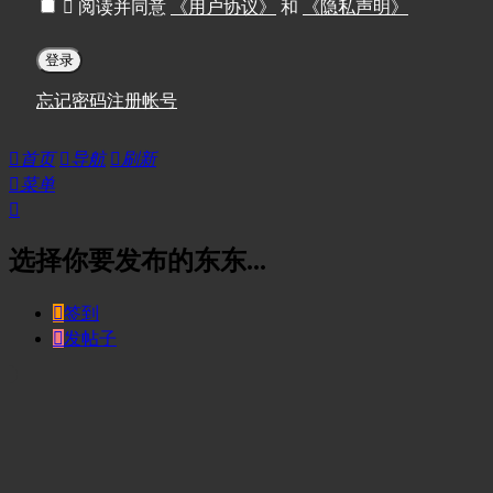

阅读并同意
《用户协议》
和
《隐私声明》
登录
忘记密码
注册帐号

首页

导航

刷新

菜单

选择你要发布的东东...

签到

发帖子