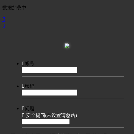
数据加载中



帐号

密码

问题

安全提问(未设置请忽略)