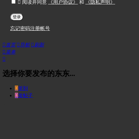

阅读并同意
《用户协议》
和
《隐私声明》
登录
忘记密码
注册帐号

首页

导航

刷新

菜单

选择你要发布的东东...

签到

发帖子