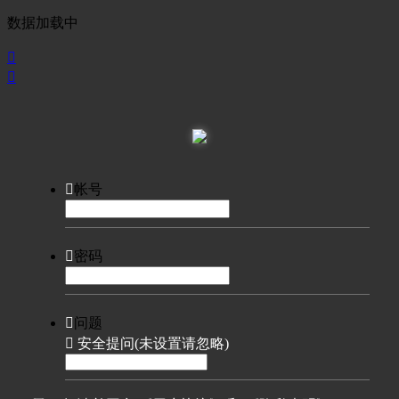
数据加载中



帐号

密码

问题

安全提问(未设置请忽略)