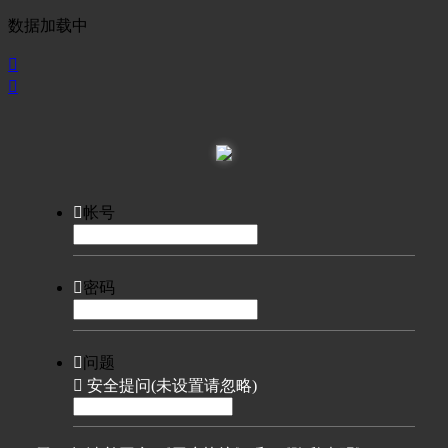
数据加载中



帐号

密码

问题

安全提问(未设置请忽略)