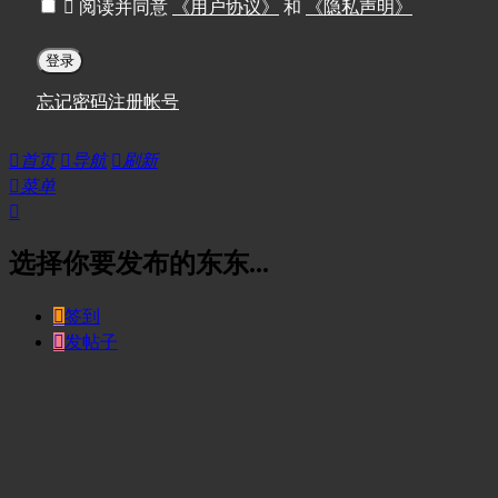

阅读并同意
《用户协议》
和
《隐私声明》
登录
忘记密码
注册帐号

首页

导航

刷新

菜单

选择你要发布的东东...

签到

发帖子