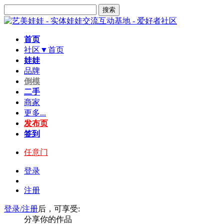
搜索
首页
社区▼
首页
娃娃
品牌
倒模
二手
商家
更多...
发布页
签到
任意门
登录
注册
登录/注册
后，可享受:
分享你的作品