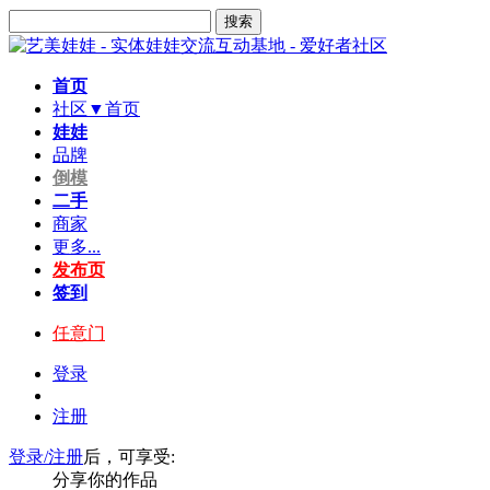
搜索
首页
社区▼
首页
娃娃
品牌
倒模
二手
商家
更多...
发布页
签到
任意门
登录
注册
登录/注册
后，可享受:
分享你的作品