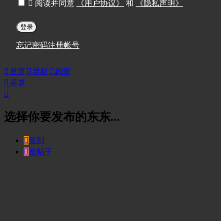

阅读并同意
《用户协议》
和
《隐私声明》
登录
忘记密码
注册帐号

首页

导航

刷新

菜单

选择你要发布的东东...

签到

发帖子