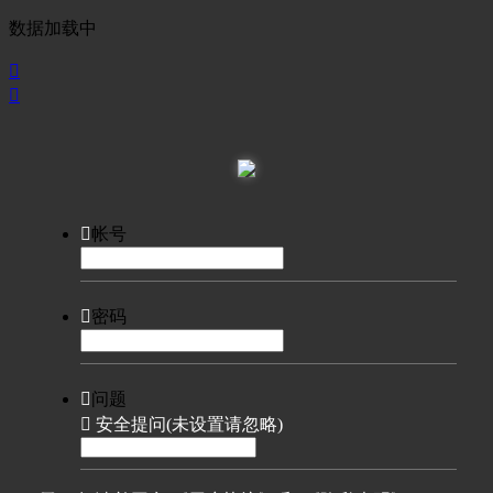
数据加载中



帐号

密码

问题

安全提问(未设置请忽略)