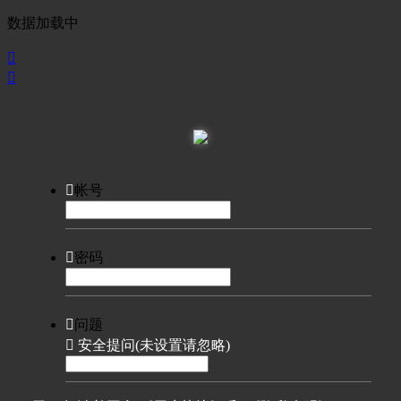
数据加载中



帐号

密码

问题

安全提问(未设置请忽略)