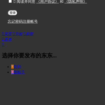

阅读并同意
《用户协议》
和
《隐私声明》
登录
忘记密码
注册帐号

首页

导航

刷新

菜单

选择你要发布的东东...

签到

发帖子