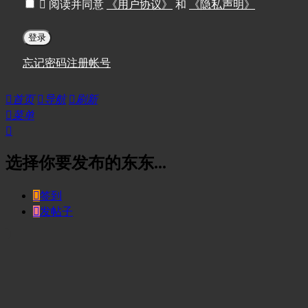

阅读并同意
《用户协议》
和
《隐私声明》
登录
忘记密码
注册帐号

首页

导航

刷新

菜单

选择你要发布的东东...

签到

发帖子