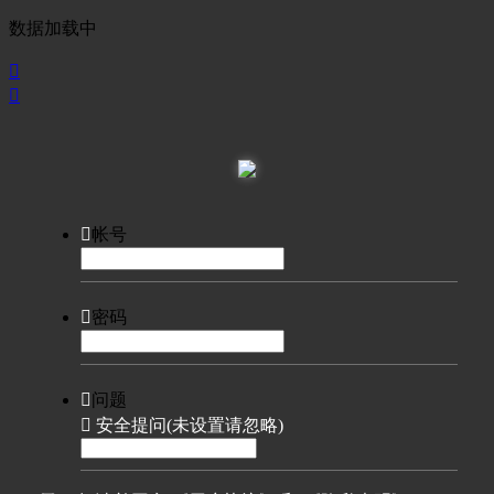
数据加载中



帐号

密码

问题

安全提问(未设置请忽略)