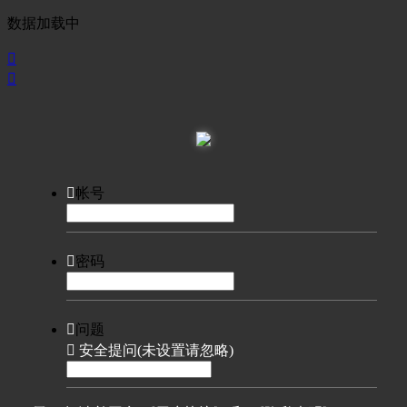
数据加载中



帐号

密码

问题

安全提问(未设置请忽略)