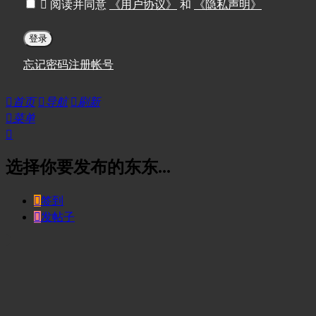

阅读并同意
《用户协议》
和
《隐私声明》
登录
忘记密码
注册帐号

首页

导航

刷新

菜单

选择你要发布的东东...

签到

发帖子