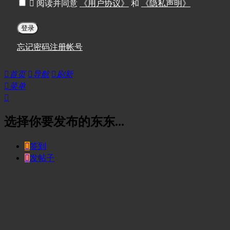

阅读并同意
《用户协议》
和
《隐私声明》
登录
忘记密码
注册帐号

首页

导航

刷新

菜单

选择你要发布的东东...

签到

发帖子