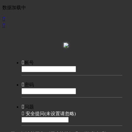
数据加载中



帐号

密码

问题

安全提问(未设置请忽略)