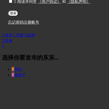

阅读并同意
《用户协议》
和
《隐私声明》
登录
忘记密码
注册帐号

首页

导航

刷新

菜单

选择你要发布的东东...

签到

发帖子