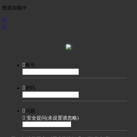
数据加载中



帐号

密码

问题

安全提问(未设置请忽略)