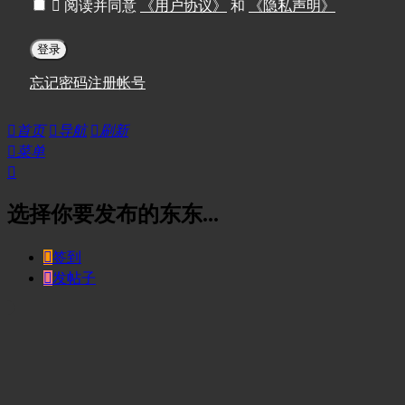

阅读并同意
《用户协议》
和
《隐私声明》
登录
忘记密码
注册帐号

首页

导航

刷新

菜单

选择你要发布的东东...

签到

发帖子