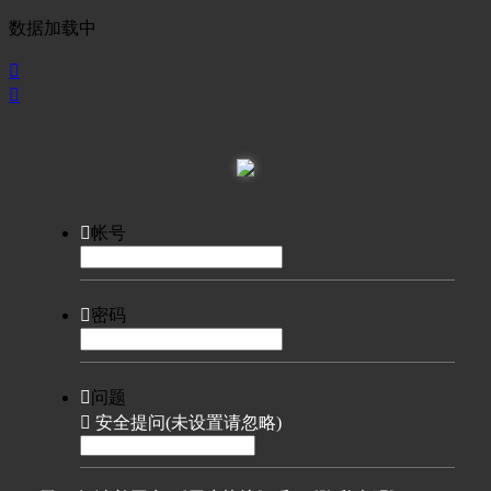
数据加载中



帐号

密码

问题

安全提问(未设置请忽略)