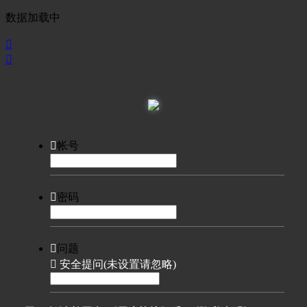
数据加载中



帐号

密码

问题

安全提问(未设置请忽略)