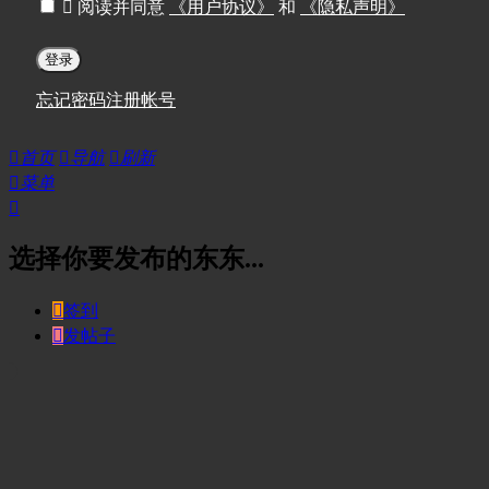

阅读并同意
《用户协议》
和
《隐私声明》
登录
忘记密码
注册帐号

首页

导航

刷新

菜单

选择你要发布的东东...

签到

发帖子